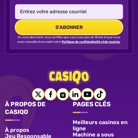
En vous abonnant, vous certifiez que vous avez plus de 18 ans et que vous
avez consulté et accepté notre
Politique de confidentialité et de cookies
.
À PROPOS DE
PAGES CLÉS
CASIQO
Meilleurs casinos en
ligne
À propos
Machine a sous
Jeu Responsable