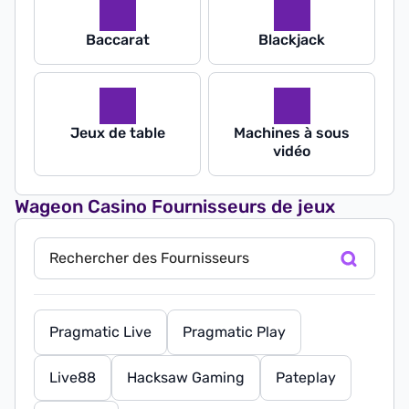
Baccarat
Blackjack
Jeux de table
Machines à sous
vidéo
Wageon Casino Fournisseurs de jeux
Pragmatic Live
Pragmatic Play
Live88
Hacksaw Gaming
Pateplay