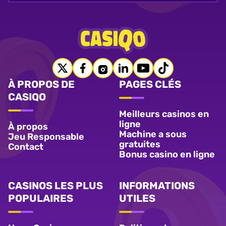
À PROPOS DE
PAGES CLÉS
CASIQO
Meilleurs casinos en
ligne
À propos
Machine a sous
Jeu Responsable
gratuites
Contact
Bonus casino en ligne
CASINOS LES PLUS
INFORMATIONS
POPULAIRES
UTILES