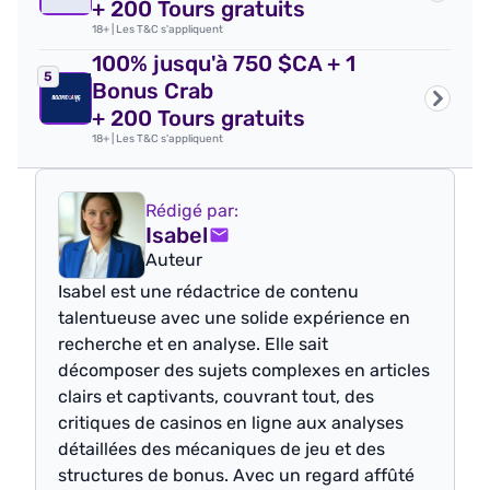
+ 200 Tours gratuits
18+
|
Les T&C s'appliquent
100% jusqu'à 750 $CA + 1
Bonus Crab
+ 200 Tours gratuits
18+
|
Les T&C s'appliquent
Rédigé par:
Isabel
Auteur
Isabel est une rédactrice de contenu
talentueuse avec une solide expérience en
recherche et en analyse. Elle sait
décomposer des sujets complexes en articles
clairs et captivants, couvrant tout, des
critiques de casinos en ligne aux analyses
détaillées des mécaniques de jeu et des
structures de bonus. Avec un regard affûté