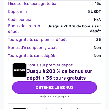
Mise sur les tours gratuits:
15x
Dépôt min:
5 USDT
Code bonus:
N/A
Bonus de premier
Jusqu'à 200 % de bonus sur
dépôt
dépôt:
Tours gratuits sur premier dépôt:
35
Bonus d'inscription gratuit:
Non
Tours gratuits sans dépôt:
Non
Bonus sur premier dépôt:
Jusqu'à 200 % de bonus sur
dépôt + 35 tours gratuits
OBTENEZ LE BONUS
18+
|
Les T&C s'appliquent