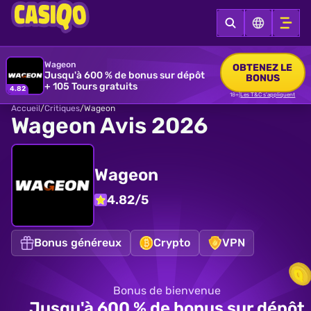
Wageon
OBTENEZ LE
Jusqu'à 600 % de bonus sur dépôt
BONUS
+ 105 Tours gratuits
4.82
18+
|
Les T&C s'appliquent
Accueil
/
Critiques
/
Wageon
Wageon Avis 2026
Wageon
4.82/5
Bonus généreux
Crypto
VPN
Bonus de bienvenue
Jusqu'à 600 % de bonus sur dépôt