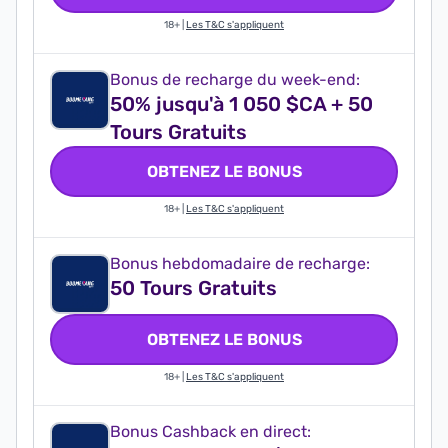
18+
|
Les T&C s'appliquent
Bonus de recharge du week-end:
50% jusqu'à 1 050 $CA + 50
Tours Gratuits
OBTENEZ LE BONUS
18+
|
Les T&C s'appliquent
Bonus hebdomadaire de recharge:
50 Tours Gratuits
OBTENEZ LE BONUS
18+
|
Les T&C s'appliquent
Bonus Cashback en direct: