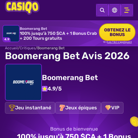
Boomerang Bet
OBTENEZ LE
100% jusqu'à 750 $CA + 1 Bonus Crab
BONUS
+ 200 Tours gratuits
4.9
18+
|
Les T&C s'appliquent
Accueil
/
Critiques
/
Boomerang Bet
Boomerang Bet Avis 2026
Boomerang Bet
4.9/5
Jeu instantané
Jeux épiques
VIP
Bonus de bienvenue
100% jusqu'à 750 $CA + 1 Bonus