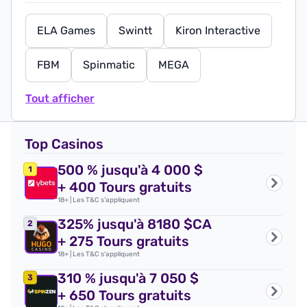
ELA Games
Swintt
Kiron Interactive
FBM
Spinmatic
MEGA
Tout afficher
Top Casinos
500 % jusqu'à 4 000 $
+ 400 Tours gratuits
18+
|
Les T&C s'appliquent
325% jusqu'à 8180 $CA
+ 275 Tours gratuits
18+
|
Les T&C s'appliquent
310 % jusqu'à 7 050 $
+ 650 Tours gratuits