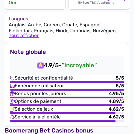
Oui
18+
|
Les T&C s'appliquent
Langues
Anglais, Arabe, Coréen, Croate, Espagnol,
Finlandais, Français, Hindi, Japonais, Norvégien,
Tout afficher
Polonais, Portugais, Slovaque, Slovène, Tchèque,
Turc
Note globale
4.9/5
-
“Incroyable“
Sécurité et confidentialité
5/5
Expérience utilisateur
5/5
Bonus pour les joueurs
4.95/5
Options de paiement
4.89/5
Sélection de jeux
4.62/5
Service à la clientèle
4.62/5
Boomerang Bet Casinos bonus