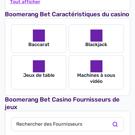
Tout afficher
Boomerang Bet Caractéristiques du casino
Baccarat
Blackjack
Jeux de table
Machines à sous
vidéo
Boomerang Bet Casino Fournisseurs de
jeux