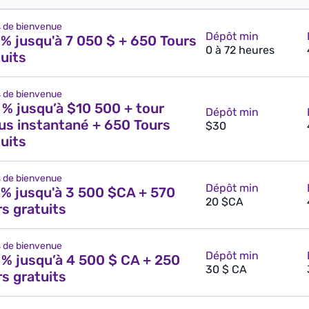
 de bienvenue
Dépôt min
 % jusqu'à 7 050 $ + 650 Tours
0 à 72 heures
uits
 de bienvenue
 % jusqu’à $10 500 + tour
Dépôt min
us instantané + 650 Tours
$30
uits
 de bienvenue
Dépôt min
 % jusqu'à 3 500 $CA + 570
20 $CA
s gratuits
 de bienvenue
Dépôt min
 % jusqu’à 4 500 $ CA + 250
30 $ CA
s gratuits