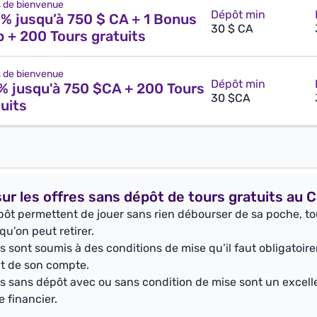
 de bienvenue
Dépôt min
 % jusqu’à 750 $ CA + 1 Bonus
30 $ CA
b + 200 Tours gratuits
 de bienvenue
Dépôt min
% jusqu'à 750 $CA + 200 Tours
30 $CA
uits
 sur les offres sans dépôt de tours gratuits au 
pôt permettent de jouer sans rien débourser de sa poche, tout
qu’on peut retirer.
s sont soumis à des conditions de mise qu’il faut obligatoir
it de son compte.
ts sans dépôt avec ou sans condition de mise sont un exce
 financier.