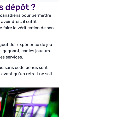
s dépôt ?
e canadiens pour permettre
oir droit, il suffit
 faire la vérification de son
goût de l’expérience de jeu
-gagnant, car les joueurs
ses services.
 ou sans code bonus sont
avant qu’un retrait ne soit