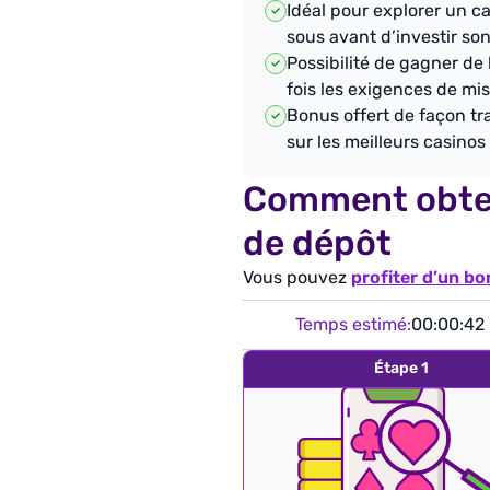
Idéal pour explorer un c
sous avant d’investir so
Possibilité de gagner de 
fois les exigences de mi
Bonus offert de façon t
sur les meilleurs casino
Comment obteni
de dépôt
Vous pouvez
profiter d’un b
Temps estimé:
00:00:42
Étape 1