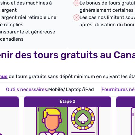
asino et des machines à
Le bonus de tours gratui
n argent
généralement certaines
l'argent réel retirable une
Les casinos limitent sou
se remplies
après utilisation du bon
ransparente et généreuse
s canadiens
r des tours gratuits au Cana
onus
de tours gratuits sans dépôt minimum en suivant les éta
Outils nécessaires:
Mobile/Laptop/iPad
Fournitures né
Étape 2