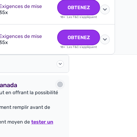
Exigences de mise
OBTENEZ
35x
18+
|
Les T&C s'appliquent
Exigences de mise
OBTENEZ
35x
18+
|
Les T&C s'appliquent
Canada
 en offrant la possibilité
ement remplir avant de
llent moyen de
tester un