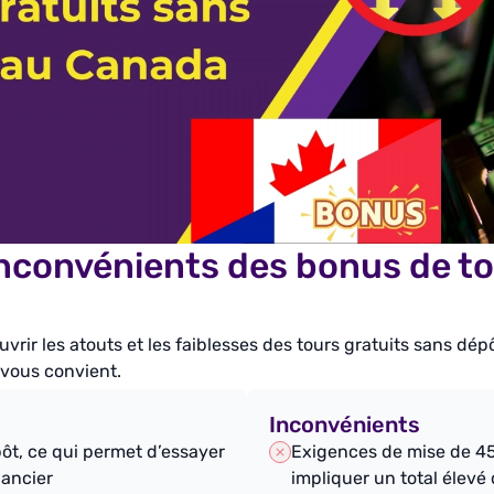
nconvénients des bonus de to
rir les atouts et les faiblesses des tours gratuits sans d
 vous convient.
Inconvénients
t, ce qui permet d’essayer
Exigences de mise de 45
nancier
impliquer un total élevé