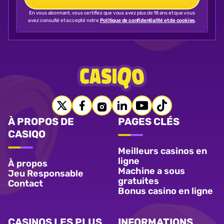
En vous abonnant, vous certifiez que vous avez plus de 18 ans et que vous
avez consulté et accepté notre
Politique de confidentialité et de cookies
.
À PROPOS DE
PAGES CLÉS
CASIQO
Meilleurs casinos en
ligne
À propos
Machine a sous
Jeu Responsable
gratuites
Contact
Bonus casino en ligne
CASINOS LES PLUS
INFORMATIONS