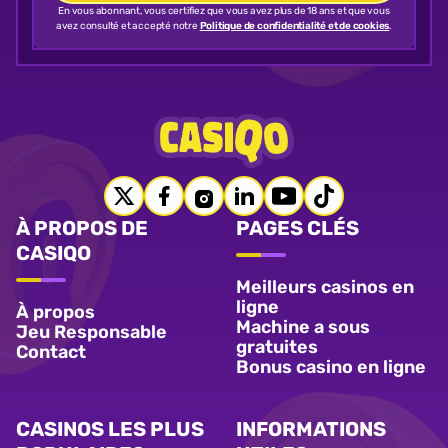
En vous abonnant, vous certifiez que vous avez plus de 18 ans et que vous
avez consulté et accepté notre
Politique de confidentialité et de cookies
.
À PROPOS DE
PAGES CLÉS
CASIQO
Meilleurs casinos en
ligne
À propos
Machine a sous
Jeu Responsable
gratuites
Contact
Bonus casino en ligne
CASINOS LES PLUS
INFORMATIONS