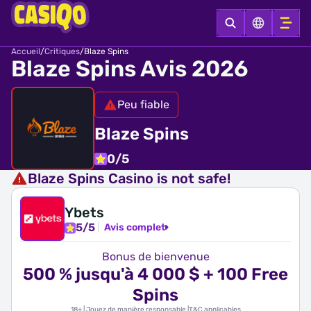
Accueil
/
Critiques
/
Blaze Spins
Blaze Spins Avis 2026
Peu fiable
Blaze Spins
0/5
Blaze Spins Casino is not safe!
Ybets
5/5
Avis complet
Bonus de bienvenue
500 % jusqu'à 4 000 $
+ 100 Free
Spins
18+ | Jouez de manière responsable |
T&C applicables