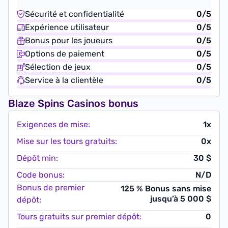
Sécurité et confidentialité
0/5
Expérience utilisateur
0/5
Bonus pour les joueurs
0/5
Options de paiement
0/5
Sélection de jeux
0/5
Service à la clientèle
0/5
Blaze Spins Casinos bonus
Exigences de mise:
1x
Mise sur les tours gratuits:
0x
Dépôt min:
30 $
Code bonus:
N/D
Bonus de premier
125 % Bonus sans mise
jusqu’à 5 000 $
dépôt:
Tours gratuits sur premier dépôt:
0