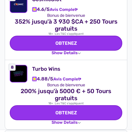
4.6/5
Avis Complet
Bonus de bienvenue
352% jusqu'à 3 930 $CA + 250 Tours
gratuits
18+
|
Les T&C s'appliquent
OBTENEZ
Show Details
Turbo Wins
4.88/5
Avis Complet
Bonus de bienvenue
200% jusqu'à 5000 € + 50 Tours
gratuits
18+
|
Les T&C s'appliquent
OBTENEZ
Show Details