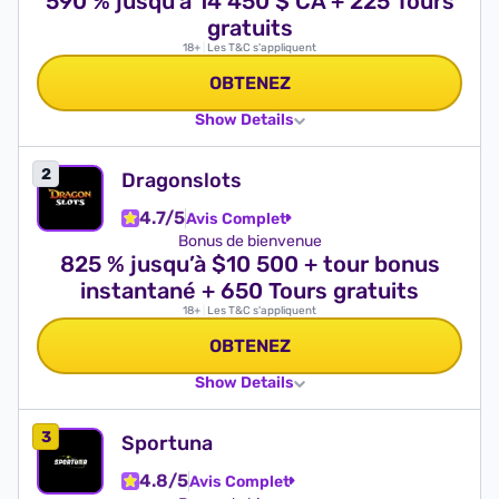
590 % jusqu’à 14 450 $ CA + 225 Tours
gratuits
18+
|
Les T&C s'appliquent
OBTENEZ
Show Details
Dragonslots
4.7/5
Avis Complet
Bonus de bienvenue
825 % jusqu’à $10 500 + tour bonus
instantané + 650 Tours gratuits
18+
|
Les T&C s'appliquent
OBTENEZ
Show Details
Sportuna
4.8/5
Avis Complet