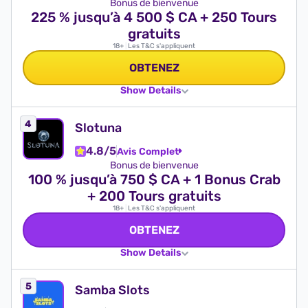
Bonus de bienvenue
225 % jusqu’à 4 500 $ CA + 250 Tours
gratuits
18+
|
Les T&C s'appliquent
OBTENEZ
Show Details
Slotuna
4.8/5
Avis Complet
Bonus de bienvenue
100 % jusqu’à 750 $ CA + 1 Bonus Crab
+ 200 Tours gratuits
18+
|
Les T&C s'appliquent
OBTENEZ
Show Details
Samba Slots