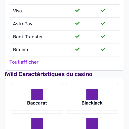
Visa
AstroPay
Bank Transfer
Bitcoin
Tout afficher
iWild Caractéristiques du casino
Baccarat
Blackjack