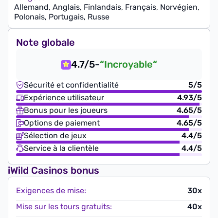
Allemand, Anglais, Finlandais, Français, Norvégien,
Polonais, Portugais, Russe
Note globale
4.7/5
-
“Incroyable“
Sécurité et confidentialité
5/5
Expérience utilisateur
4.93/5
Bonus pour les joueurs
4.65/5
Options de paiement
4.65/5
Sélection de jeux
4.4/5
Service à la clientèle
4.4/5
iWild Casinos bonus
Exigences de mise:
30x
Mise sur les tours gratuits:
40x