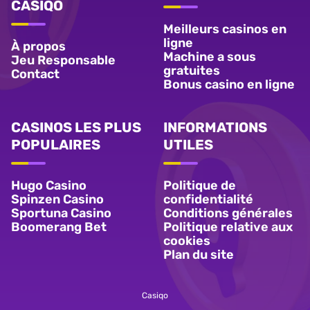
CASIQO
Meilleurs casinos en
ligne
À propos
Machine a sous
Jeu Responsable
gratuites
Contact
Bonus casino en ligne
CASINOS LES PLUS
INFORMATIONS
POPULAIRES
UTILES
Hugo Casino
Politique de
Spinzen Casino
confidentialité
Sportuna Casino
Conditions générales
Boomerang Bet
Politique relative aux
cookies
Plan du site
Casiqo