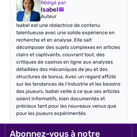
Rédigé par:
Isabel
Auteur
Isabel est une rédactrice de contenu
talentueuse avec une solide expérience en
recherche et en analyse. Elle sait
décomposer des sujets complexes en articles
clairs et captivants, couvrant tout, des
critiques de casinos en ligne aux analyses
détaillées des mécaniques de jeu et des
structures de bonus. Avec un regard affûté
sur les tendances de l’industrie et les besoins
des joueurs, Isabel veille à ce que ses articles
soient informatifs, bien documentés et
précieux tant pour les nouveaux venus que
pour les joueurs expérimentés.
Abonnez-vous à notre