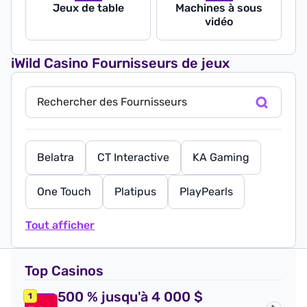
Jeux de table
Machines à sous
vidéo
iWild Casino Fournisseurs de jeux
Belatra
CT Interactive
KA Gaming
One Touch
Platipus
PlayPearls
Tout afficher
Top Casinos
500 % jusqu'à 4 000 $