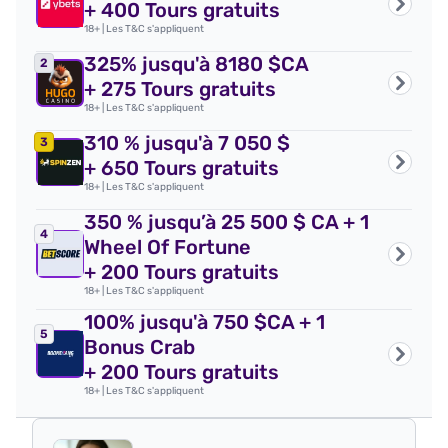
+ 400 Tours gratuits
18+
|
Les T&C s'appliquent
325% jusqu'à 8180 $CA
+ 275 Tours gratuits
18+
|
Les T&C s'appliquent
310 % jusqu'à 7 050 $
+ 650 Tours gratuits
18+
|
Les T&C s'appliquent
350 % jusqu’à 25 500 $ CA + 1
Wheel Of Fortune
+ 200 Tours gratuits
18+
|
Les T&C s'appliquent
100% jusqu'à 750 $CA + 1
Bonus Crab
+ 200 Tours gratuits
18+
|
Les T&C s'appliquent