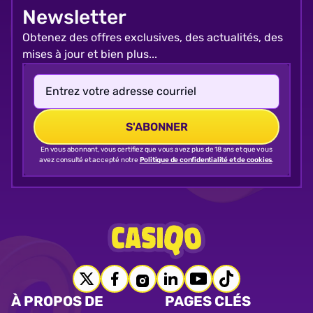
Newsletter
Obtenez des offres exclusives, des actualités, des
mises à jour et bien plus...
En vous abonnant, vous certifiez que vous avez plus de 18 ans et que vous
avez consulté et accepté notre
Politique de confidentialité et de cookies
.
À PROPOS DE
PAGES CLÉS