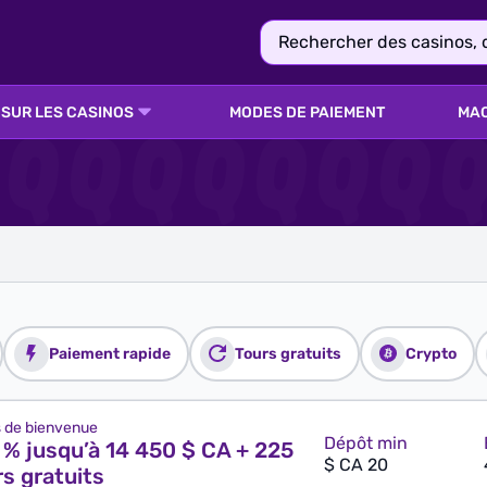
 SUR LES CASINOS
MODES DE PAIEMENT
MAC
Paiement rapide
Tours gratuits
Crypto
 de bienvenue
Dépôt min
 % jusqu’à 14 450 $ CA + 225
$ CA 20
s gratuits