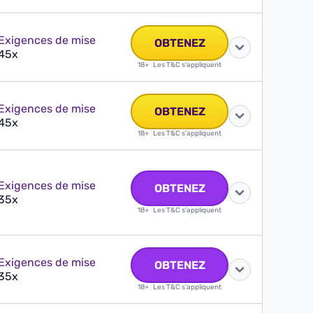
Exigences de mise
OBTENEZ
45x
18+
|
Les T&C s'appliquent
Exigences de mise
OBTENEZ
45x
18+
|
Les T&C s'appliquent
Exigences de mise
OBTENEZ
35x
18+
|
Les T&C s'appliquent
Exigences de mise
OBTENEZ
35x
18+
|
Les T&C s'appliquent