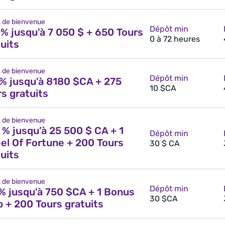
 de bienvenue
Dépôt min
 % jusqu'à 7 050 $ + 650 Tours
0 à 72 heures
uits
 de bienvenue
Dépôt min
% jusqu'à 8180 $CA + 275
10 $CA
s gratuits
 de bienvenue
 % jusqu’à 25 500 $ CA + 1
Dépôt min
el Of Fortune + 200 Tours
30 $ CA
uits
 de bienvenue
Dépôt min
% jusqu'à 750 $CA + 1 Bonus
30 $CA
b + 200 Tours gratuits