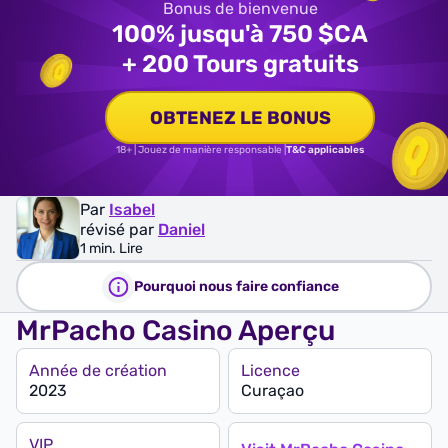
Bonus de bienvenue
100% jusqu'à 750 $CA
+ 200 Tours gratuits
OBTENEZ LE BONUS
18+ | Jouez de manière responsable |
T&C applicables
Par
Isabel
révisé par
Daniel
1 min. Lire
Pourquoi nous faire confiance
MrPacho Casino Aperçu
Année de création
Licence
2023
Curaçao
VIP