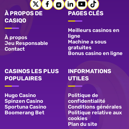
À PROPOS DE
PAGES CLÉS
CASIQO
Meilleurs casinos en
ligne
À propos
Machine a sous
Jeu Responsable
gratuites
Contact
Bonus casino en ligne
CASINOS LES PLUS
INFORMATIONS
POPULAIRES
UTILES
Hugo Casino
Politique de
Spinzen Casino
confidentialité
Sportuna Casino
Conditions générales
Boomerang Bet
Politique relative aux
cookies
Plan du site