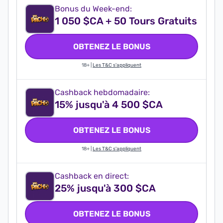
Bonus du Week-end:
1 050 $CA + 50 Tours Gratuits
OBTENEZ LE BONUS
18+
|
Les T&C s'appliquent
Cashback hebdomadaire:
15% jusqu'à 4 500 $CA
OBTENEZ LE BONUS
18+
|
Les T&C s'appliquent
Cashback en direct:
25% jusqu'à 300 $CA
OBTENEZ LE BONUS