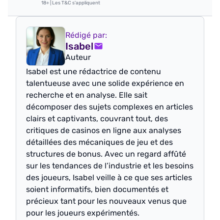
18+
|
Les T&C s'appliquent
Rédigé par:
Isabel
Auteur
Isabel est une rédactrice de contenu
talentueuse avec une solide expérience en
recherche et en analyse. Elle sait
décomposer des sujets complexes en articles
clairs et captivants, couvrant tout, des
critiques de casinos en ligne aux analyses
détaillées des mécaniques de jeu et des
structures de bonus. Avec un regard affûté
sur les tendances de l’industrie et les besoins
des joueurs, Isabel veille à ce que ses articles
soient informatifs, bien documentés et
précieux tant pour les nouveaux venus que
pour les joueurs expérimentés.