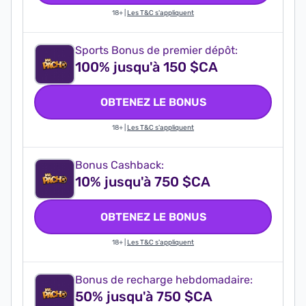
18+
|
Les T&C s'appliquent
Sports Bonus de premier dépôt:
100% jusqu'à 150 $CA
OBTENEZ LE BONUS
18+
|
Les T&C s'appliquent
Bonus Cashback:
10% jusqu'à 750 $CA
OBTENEZ LE BONUS
18+
|
Les T&C s'appliquent
Bonus de recharge hebdomadaire:
50% jusqu'à 750 $CA