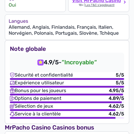
Visit MrPacho Casino
Oui
18+
|
Les T&C s'appliquent
Langues
Allemand, Anglais, Finlandais, Français, Italien,
Norvégien, Polonais, Portugais, Slovène, Tchèque
Note globale
4.9/5
-
“Incroyable“
Sécurité et confidentialité
5/5
Expérience utilisateur
5/5
Bonus pour les joueurs
4.95/5
Options de paiement
4.89/5
Sélection de jeux
4.62/5
Service à la clientèle
4.62/5
MrPacho Casino Casinos bonus