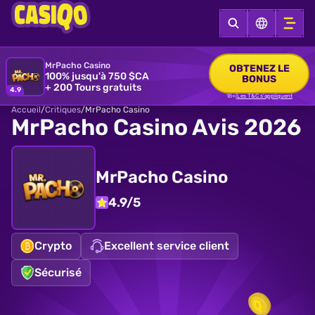
MrPacho Casino
OBTENEZ LE
100% jusqu'à 750 $CA
BONUS
+ 200 Tours gratuits
4.9
18+
|
Les T&C s'appliquent
Accueil
/
Critiques
/
MrPacho Casino
MrPacho Casino Avis 2026
MrPacho Casino
4.9/5
Crypto
Excellent service client
Sécurisé