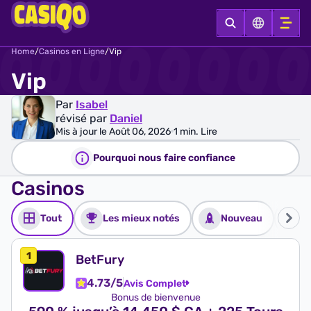
Home
/
Casinos en Ligne
/
Vip
Vip
Par
Isabel
révisé par
Daniel
Mis à jour le Août 06, 2026
1 min. Lire
Pourquoi nous faire confiance
Casinos
Tout
Les mieux notés
Nouveau
P
BetFury
4.73/5
Avis Complet
Bonus de bienvenue