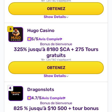
18+
|
Les T&C s'appliquent
OBTENEZ
Show Details
Hugo Casino
5/5
Avis Complet
Bonus de bienvenue
325% jusqu'à 8180 $CA + 275 Tours
gratuits
18+
|
Les T&C s'appliquent
OBTENEZ
Show Details
Dragonslots
4.7/5
Avis Complet
Bonus de bienvenue
825 % jusqu’à $10 500 + tour bonus