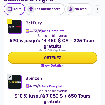
Tout
Les mieux notés
Nouveau
P
BetFury
4.73/5
Avis Complet
Bonus de bienvenue
590 % jusqu’à 14 450 $ CA + 225 Tours
gratuits
18+
|
Les T&C s'appliquent
OBTENEZ
Show Details
Spinzen
4.99/5
Avis Complet
Bonus de bienvenue
310 % jusqu'à 7 050 $ + 650 Tours
gratuits