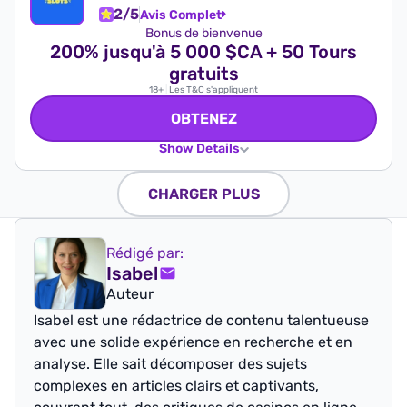
2/5
Avis Complet
Bonus de bienvenue
200% jusqu'à 5 000 $CA + 50 Tours
gratuits
18+
|
Les T&C s'appliquent
OBTENEZ
Show Details
CHARGER PLUS
Rédigé par:
Isabel
Auteur
Isabel est une rédactrice de contenu talentueuse
avec une solide expérience en recherche et en
analyse. Elle sait décomposer des sujets
complexes en articles clairs et captivants,