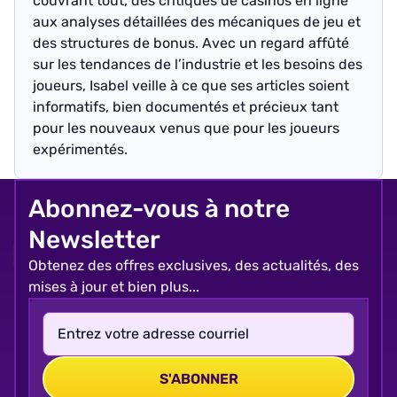
couvrant tout, des critiques de casinos en ligne
aux analyses détaillées des mécaniques de jeu et
des structures de bonus. Avec un regard affûté
sur les tendances de l’industrie et les besoins des
joueurs, Isabel veille à ce que ses articles soient
informatifs, bien documentés et précieux tant
pour les nouveaux venus que pour les joueurs
expérimentés.
Abonnez-vous à notre
Newsletter
Obtenez des offres exclusives, des actualités, des
mises à jour et bien plus...