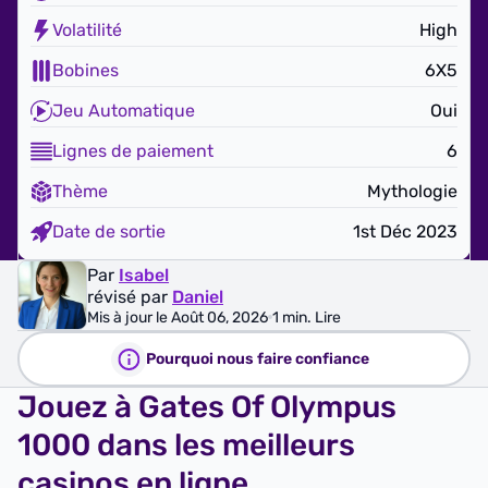
Volatilité
High
Bobines
6X5
Jeu Automatique
Oui
Lignes de paiement
6
Thème
Mythologie
Date de sortie
1st Déc 2023
Par
Isabel
révisé par
Daniel
Mis à jour le Août 06, 2026
1 min. Lire
Pourquoi nous faire confiance
Jouez à Gates Of Olympus
1000 dans les meilleurs
casinos en ligne