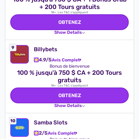
+ 200 Tours gratuits
18+
|
Les T&C s'appliquent
OBTENEZ
Show Details
Billybets
4.9/5
Avis Complet
Bonus de bienvenue
100 % jusqu'à 750 $ CA + 200 Tours
gratuits
18+
|
Les T&C s'appliquent
OBTENEZ
Show Details
Samba Slots
2/5
Avis Complet