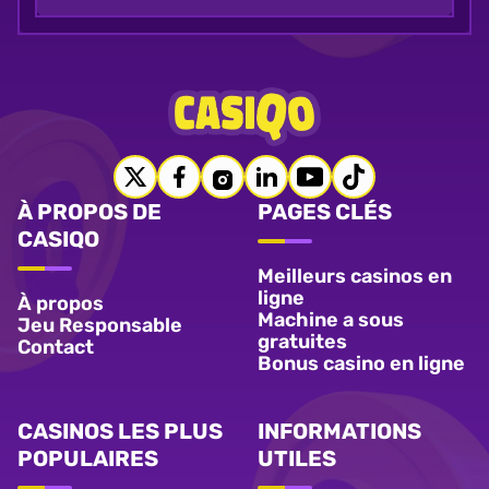
À PROPOS DE
PAGES CLÉS
CASIQO
Meilleurs casinos en
ligne
À propos
Machine a sous
Jeu Responsable
gratuites
Contact
Bonus casino en ligne
CASINOS LES PLUS
INFORMATIONS
POPULAIRES
UTILES