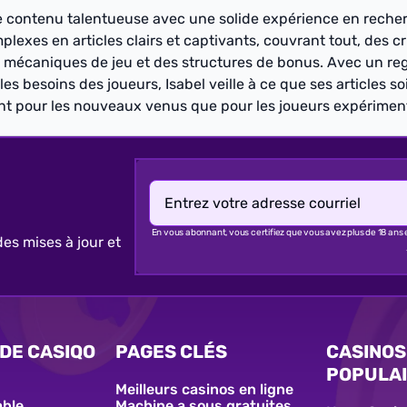
e contenu talentueuse avec une solide expérience en recherc
exes en articles clairs et captivants, couvrant tout, des cr
s mécaniques de jeu et des structures de bonus. Avec un reg
les besoins des joueurs, Isabel veille à ce que ses articles so
nt pour les nouveaux venus que pour les joueurs expérimen
En vous abonnant, vous certifiez que vous avez plus de 18 ans
des mises à jour et
DE CASIQO
PAGES CLÉS
CASINOS
POPULA
Meilleurs casinos en ligne
ble
Machine a sous gratuites