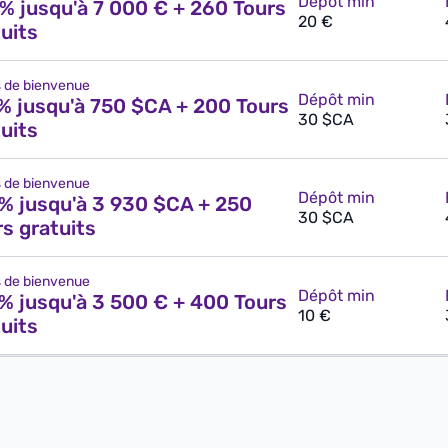
Dépôt min
% jusqu'à 7 000 € + 260 Tours
20 €
uits
 de bienvenue
Dépôt min
% jusqu'à 750 $CA + 200 Tours
30 $CA
uits
 de bienvenue
Dépôt min
% jusqu'à 3 930 $CA + 250
30 $CA
s gratuits
 de bienvenue
Dépôt min
% jusqu'à 3 500 € + 400 Tours
10 €
uits