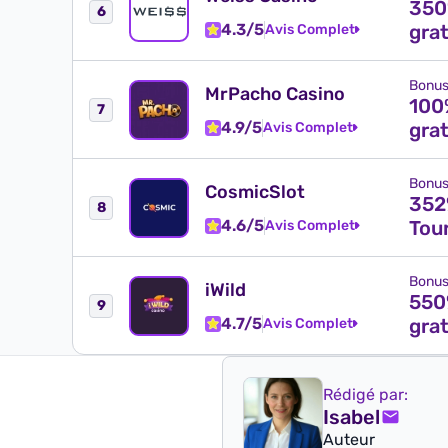
350
4.3/5
grat
Avis Complet
Bonus
MrPacho Casino
100
4.9/5
grat
Avis Complet
Bonus
CosmicSlot
352
4.6/5
Tour
Avis Complet
Bonus
iWild
550
4.7/5
grat
Avis Complet
Rédigé par:
Isabel
Auteur