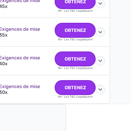
Exigences de mise
OBTENEZ
45x
18+
|
Les T&C s'appliquent
Exigences de mise
OBTENEZ
35x
18+
|
Les T&C s'appliquent
Exigences de mise
OBTENEZ
40x
18+
|
Les T&C s'appliquent
Exigences de mise
OBTENEZ
30x
18+
|
Les T&C s'appliquent