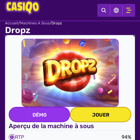
Accueil
/
Machines A Sous
/
Dropz
Dropz
DÉMO
JOUER
Aperçu de la machine à sous
RTP
94%