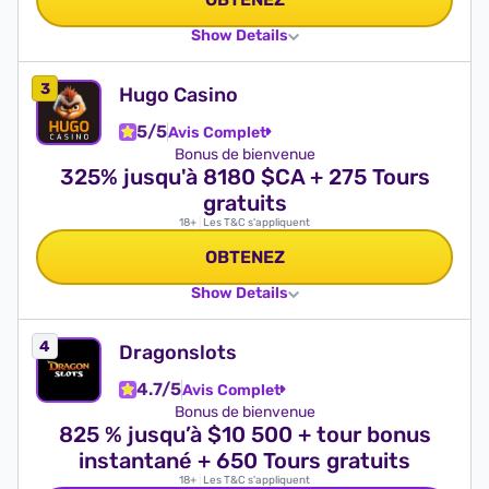
Show Details
Hugo Casino
5/5
Avis Complet
Bonus de bienvenue
325% jusqu'à 8180 $CA + 275 Tours
gratuits
18+
|
Les T&C s'appliquent
OBTENEZ
Show Details
Dragonslots
4.7/5
Avis Complet
Bonus de bienvenue
825 % jusqu’à $10 500 + tour bonus
instantané + 650 Tours gratuits
18+
|
Les T&C s'appliquent