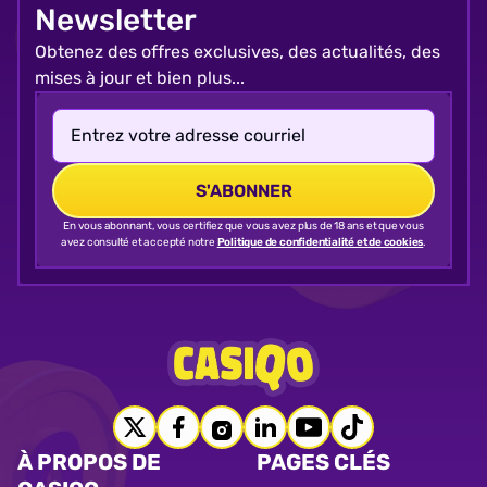
Newsletter
Obtenez des offres exclusives, des actualités, des
mises à jour et bien plus...
En vous abonnant, vous certifiez que vous avez plus de 18 ans et que vous
avez consulté et accepté notre
Politique de confidentialité et de cookies
.
À PROPOS DE
PAGES CLÉS