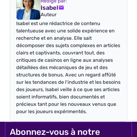
Rédigé par:
Isabel
Auteur
Isabel est une rédactrice de contenu
talentueuse avec une solide expérience en
recherche et en analyse. Elle sait
décomposer des sujets complexes en articles
clairs et captivants, couvrant tout, des
critiques de casinos en ligne aux analyses
détaillées des mécaniques de jeu et des
structures de bonus. Avec un regard affûté
sur les tendances de l’industrie et les besoins
des joueurs, Isabel veille à ce que ses articles
soient informatifs, bien documentés et
précieux tant pour les nouveaux venus que
pour les joueurs expérimentés.
Abonnez-vous à notre