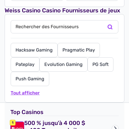
Weiss Casino Casino Fournisseurs de jeux
Hacksaw Gaming
Pragmatic Play
Pateplay
Evolution Gaming
PG Soft
Push Gaming
Tout afficher
Top Casinos
500 % jusqu'à 4 000 $