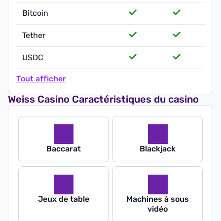
Bitcoin
Tether
USDC
Tout afficher
Weiss Casino Caractéristiques du casino
Baccarat
Blackjack
Jeux de table
Machines à sous
vidéo