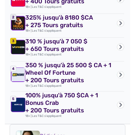
+ 400 Tours gratuits
18+
|
Les T&C s'appliquent
325% jusqu'à 8180 $CA
+ 275 Tours gratuits
18+
|
Les T&C s'appliquent
310 % jusqu'à 7 050 $
+ 650 Tours gratuits
18+
|
Les T&C s'appliquent
350 % jusqu’à 25 500 $ CA + 1
Wheel Of Fortune
+ 200 Tours gratuits
18+
|
Les T&C s'appliquent
100% jusqu'à 750 $CA + 1
Bonus Crab
+ 200 Tours gratuits
18+
|
Les T&C s'appliquent