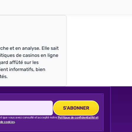
he et en analyse. Elle sait
itiques de casinos en ligne
ard affûté sur les
ient informatifs, bien
tés.
 et que vous avez consulté et accepté notre
Politique de confidentialité et
de cookies
.