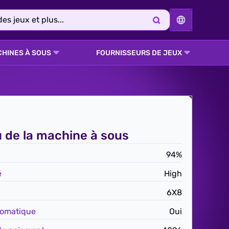
HINES À SOUS
FOURNISSEURS DE JEUX
 de la machine à sous
94%
é
High
6X8
tomatique
Oui