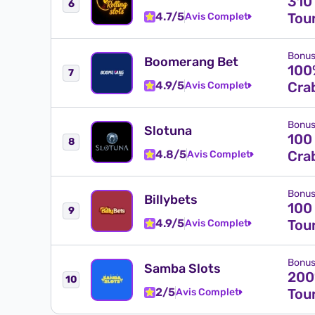
310
4.7/5
Tour
Avis Complet
Bonus
Boomerang Bet
100
4.9/5
Cra
Avis Complet
Bonus
Slotuna
100
4.8/5
Cra
Avis Complet
Bonus
Billybets
100
4.9/5
Tour
Avis Complet
Bonus
Samba Slots
200
2/5
Tour
Avis Complet