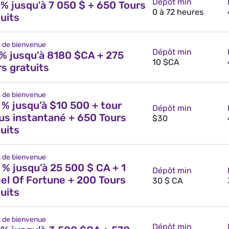
Dépôt min
 % jusqu'à 7 050 $ + 650 Tours
0 à 72 heures
uits
 de bienvenue
Dépôt min
% jusqu'à 8180 $CA + 275
10 $CA
s gratuits
 de bienvenue
 % jusqu’à $10 500 + tour
Dépôt min
us instantané + 650 Tours
$30
uits
 de bienvenue
 % jusqu’à 25 500 $ CA + 1
Dépôt min
el Of Fortune + 200 Tours
30 $ CA
uits
 de bienvenue
Dépôt min