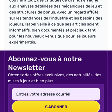
couvrant tout, des critiques de casinos en ligne
aux analyses détaillées des mécaniques de jeu et
des structures de bonus. Avec un regard affûté
sur les tendances de l’industrie et les besoins des
joueurs, Isabel veille à ce que ses articles soient
informatifs, bien documentés et précieux tant
pour les nouveaux venus que pour les joueurs
expérimentés.
Abonnez-vous à notre
Newsletter
Obtenez des offres exclusives, des actualités, des
mises à jour et bien plus...