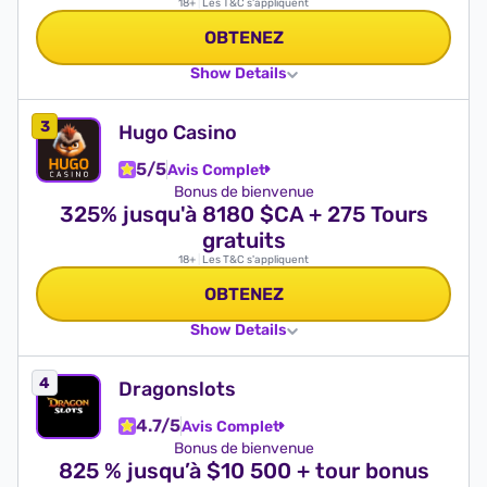
18+
|
Les T&C s'appliquent
OBTENEZ
Show Details
Hugo Casino
5/5
Avis Complet
Bonus de bienvenue
325% jusqu'à 8180 $CA + 275 Tours
gratuits
18+
|
Les T&C s'appliquent
OBTENEZ
Show Details
Dragonslots
4.7/5
Avis Complet
Bonus de bienvenue
825 % jusqu’à $10 500 + tour bonus