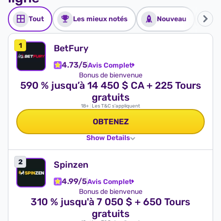
Tout
Les mieux notés
Nouveau
P
BetFury
4.73/5
Avis Complet
Bonus de bienvenue
590 % jusqu’à 14 450 $ CA + 225 Tours
gratuits
18+
|
Les T&C s'appliquent
OBTENEZ
Show Details
Spinzen
4.99/5
Avis Complet
Bonus de bienvenue
310 % jusqu'à 7 050 $ + 650 Tours
gratuits