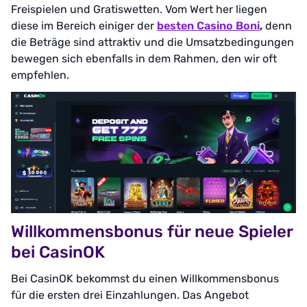
Freispielen und Gratiswetten. Vom Wert her liegen
diese im Bereich einiger der
besten Casino Boni
,
denn
die Beträge sind attraktiv und die Umsatzbedingungen
bewegen sich ebenfalls in dem Rahmen, den wir oft
empfehlen.
Willkommensbonus für neue Spieler
bei CasinOK
Bei CasinOK bekommst du einen Willkommensbonus
für die ersten drei Einzahlungen. Das Angebot