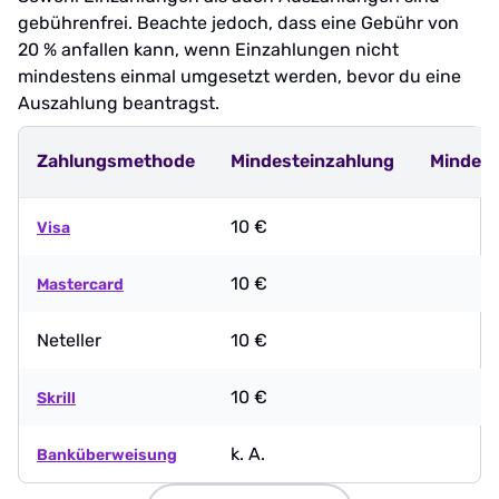
gebührenfrei. Beachte jedoch, dass eine Gebühr von
20 % anfallen kann, wenn Einzahlungen nicht
mindestens einmal umgesetzt werden, bevor du eine
Auszahlung beantragst.
Zahlungsmethode
Mindesteinzahlung
Mindes
10 €
Visa
10 €
Mastercard
Neteller
10 €
10 €
Skrill
k. A.
Banküberweisung