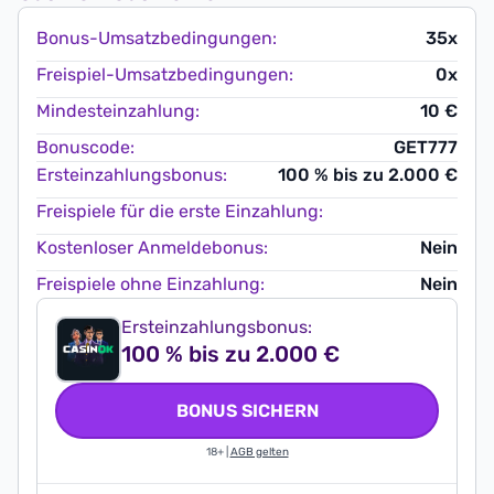
Bonus-Umsatzbedingungen:
35x
Freispiel-Umsatzbedingungen:
0x
Mindesteinzahlung:
10 €
Bonuscode:
GET777
Ersteinzahlungsbonus:
100 % bis zu 2.000 €
Freispiele für die erste Einzahlung:
Kostenloser Anmeldebonus:
Nein
Freispiele ohne Einzahlung:
Nein
Ersteinzahlungsbonus:
100 % bis zu 2.000 €
BONUS SICHERN
18+
|
AGB gelten