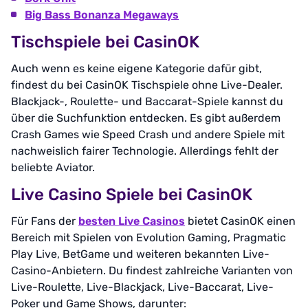
Big Bass Bonanza Megaways
Tischspiele bei CasinOK
Auch wenn es keine eigene Kategorie dafür gibt,
findest du bei CasinOK Tischspiele ohne Live-Dealer.
Blackjack-, Roulette- und Baccarat-Spiele kannst du
über die Suchfunktion entdecken. Es gibt außerdem
Crash Games wie Speed Crash und andere Spiele mit
nachweislich fairer Technologie. Allerdings fehlt der
beliebte Aviator.
Live Casino Spiele bei CasinOK
Für Fans der
besten Live Casinos
bietet CasinOK einen
Bereich mit Spielen von Evolution Gaming, Pragmatic
Play Live, BetGame und weiteren bekannten Live-
Casino-Anbietern. Du findest zahlreiche Varianten von
Live-Roulette, Live-Blackjack, Live-Baccarat, Live-
Poker und Game Shows, darunter: