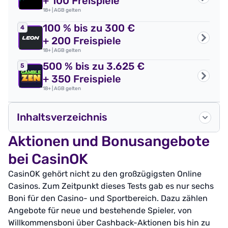
+ 100 Freispiele
18+
|
AGB gelten
100 % bis zu 300 €
+ 200 Freispiele
18+
|
AGB gelten
500 % bis zu 3.625 €
+ 350 Freispiele
18+
|
AGB gelten
Inhaltsverzeichnis
Aktionen und Bonusangebote
bei CasinOK
CasinOK gehört nicht zu den großzügigsten Online
Casinos. Zum Zeitpunkt dieses Tests gab es nur sechs
Boni für den Casino- und Sportbereich. Dazu zählen
Angebote für neue und bestehende Spieler, von
Willkommensboni über Cashback-Aktionen bis hin zu