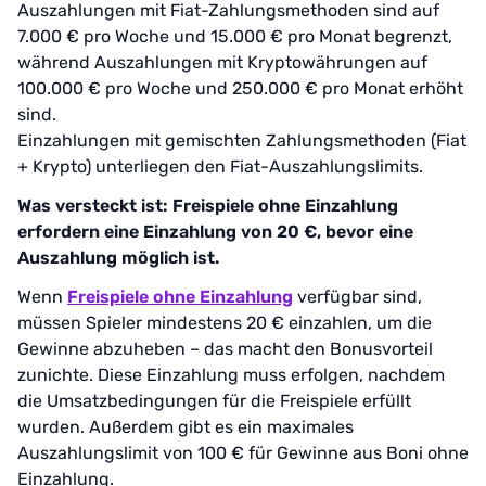
Auszahlungen mit Fiat-Zahlungsmethoden sind auf
7.000 € pro Woche und 15.000 € pro Monat begrenzt,
während Auszahlungen mit Kryptowährungen auf
100.000 € pro Woche und 250.000 € pro Monat erhöht
sind.
Einzahlungen mit gemischten Zahlungsmethoden (Fiat
+ Krypto) unterliegen den Fiat-Auszahlungslimits.
Was versteckt ist: Freispiele ohne Einzahlung
erfordern eine Einzahlung von 20 €, bevor eine
Auszahlung möglich ist.
Wenn
Freispiele ohne Einzahlung
verfügbar sind,
müssen Spieler mindestens 20 € einzahlen, um die
Gewinne abzuheben – das macht den Bonusvorteil
zunichte. Diese Einzahlung muss erfolgen, nachdem
die Umsatzbedingungen für die Freispiele erfüllt
wurden. Außerdem gibt es ein maximales
Auszahlungslimit von 100 € für Gewinne aus Boni ohne
Einzahlung.