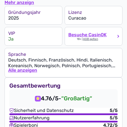
Außerdem kannst du dir verschiedene Boni sichern
Mehr anzeign
und auch mit klassischen Zahlungsmethoden
Gründungsjahr
Lizenz
einzahlen. Lies unseren ausführlichen Test, um mehr
2025
Curacao
über CasinOK zu erfahren.
VIP
Besuche CasinOK
Ja
18+
|
AGB gelten
Sprache
Deutsch, Finnisch, Französisch, Hindi, Italienisch,
Koreanisch, Norwegisch, Polnisch, Portugiesisch,
Alle anzeigen
Russisch, Schwedisch, Spanisch, Thailändisch
Gesamtbewertung
4.76/5
-
“Großartig“
Sicherheit und Datenschutz
5/5
Nutzererfahrung
5/5
Spielerboni
4.72/5