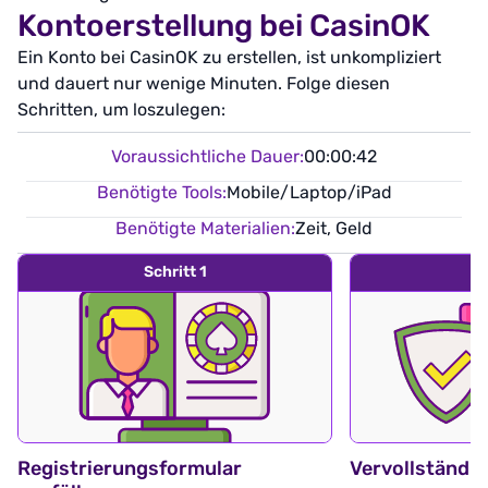
Kontoerstellung bei CasinOK
Ein Konto bei CasinOK zu erstellen, ist unkompliziert
und dauert nur wenige Minuten. Folge diesen
Schritten, um loszulegen:
Voraussichtliche Dauer:
00:00:42
Benötigte Tools:
Mobile/Laptop/iPad
Benötigte Materialien:
Zeit, Geld
Schritt 1
S
Registrierungsformular
Vervollständig