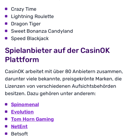
Crazy Time
Lightning Roulette
Dragon Tiger
Sweet Bonanza Candyland
Speed Blackjack
Spielanbieter auf der CasinOK
Plattform
CasinOK arbeitet mit über 80 Anbietern zusammen,
darunter viele bekannte, preisgekrönte Marken, die
Lizenzen von verschiedenen Aufsichtsbehörden
besitzen. Dazu gehören unter anderem:
Spinomenal
Evolution
Tom Horn Gaming
NetEnt
Betsoft