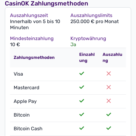
CasinOK Zahlungsmethoden
Auszahlungszeit
Auszahlungslimits
Innerhalb von 5 bis 10
250.000 € pro Monat
Minuten
Mindesteinzahlung
Kryptowährung
10 €
Ja
Einzahl
Auszahlu
Zahlungsmethoden
ung
ng
Visa
Mastercard
Apple Pay
Bitcoin
Bitcoin Cash