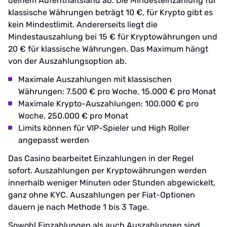
deinem Aufenthaltsland ab. Die Mindesteinzahlung für
klassische Währungen beträgt 10 €, für Krypto gibt es
kein Mindestlimit. Andererseits liegt die
Mindestauszahlung bei 15 € für Kryptowährungen und
20 € für klassische Währungen. Das Maximum hängt
von der Auszahlungsoption ab.
Maximale Auszahlungen mit klassischen
Währungen: 7.500 € pro Woche, 15.000 € pro Monat
Maximale Krypto-Auszahlungen: 100.000 € pro
Woche, 250.000 € pro Monat
Limits können für VIP-Spieler und High Roller
angepasst werden
Das Casino bearbeitet Einzahlungen in der Regel
sofort. Auszahlungen per Kryptowährungen werden
innerhalb weniger Minuten oder Stunden abgewickelt,
ganz ohne KYC. Auszahlungen per Fiat-Optionen
dauern je nach Methode 1 bis 3 Tage.
Sowohl Einzahlungen als auch Auszahlungen sind