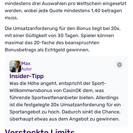
mindestens drei Auswahlen pro Wettschein eingesetzt
werden, wobei jede Quote mindestens 1,40 betragen
muss.
Die Umsatzanforderung für den Bonus liegt bei 20x,
mit einer Gültigkeit von 30 Tagen. Spieler können
maximal das 20-fache des beanspruchten
Bonusbetrags als Echtgeld gewinnen.
Max
Autor
Insider-Tipp
Was die Höhe angeht, entspricht der Sport-
Willkommensbonus von CasinOK dem, was
führende Sportwettenanbieter bieten. Allerdings
ist die festgelegte 20x Umsatzanforderung für ein
Sportangebot zu hoch. Dadurch sinkt die Chance,
überhaupt etwas aus dem Angebot zu gewinnen.
Versteckte Limits,