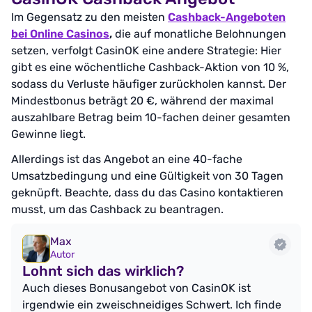
Im Gegensatz zu den meisten
Cashback-Angeboten
bei Online Casinos
,
die auf monatliche Belohnungen
setzen, verfolgt CasinOK eine andere Strategie: Hier
gibt es eine wöchentliche Cashback-Aktion von 10 %,
sodass du Verluste häufiger zurückholen kannst. Der
Mindestbonus beträgt 20 €, während der maximal
auszahlbare Betrag beim 10-fachen deiner gesamten
Gewinne liegt.
Allerdings ist das Angebot an eine 40-fache
Umsatzbedingung und eine Gültigkeit von 30 Tagen
geknüpft. Beachte, dass du das Casino kontaktieren
musst, um das Cashback zu beantragen.
Max
Autor
Lohnt sich das wirklich?
Auch dieses Bonusangebot von CasinOK ist
irgendwie ein zweischneidiges Schwert. Ich finde