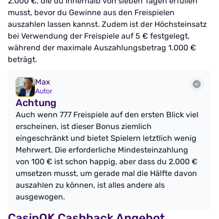
2.000 €, die du innerhalb von sieben Tagen erfüllen
musst, bevor du Gewinne aus den Freispielen
auszahlen lassen kannst. Zudem ist der Höchsteinsatz
bei Verwendung der Freispiele auf 5 € festgelegt,
während der maximale Auszahlungsbetrag 1.000 €
beträgt.
Max
Autor
Achtung
Auch wenn 777 Freispiele auf den ersten Blick viel
erscheinen, ist dieser Bonus ziemlich
eingeschränkt und bietet Spielern letztlich wenig
Mehrwert. Die erforderliche Mindesteinzahlung
von 100 € ist schon happig, aber dass du 2.000 €
umsetzen musst, um gerade mal die Hälfte davon
auszahlen zu können, ist alles andere als
ausgewogen.
CasinOK Cashback Angebot