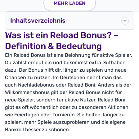
MEHR LADEN
Inhaltsverzeichnis
Was ist ein Reload Bonus? –
Definition & Bedeutung
Ein Reload Bonus ist eine Belohnung für aktive Spieler.
Du zahlst erneut ein und bekommst extra Guthaben
dazu. Der Bonus hilft dir, länger zu spielen und neue
Chancen zu nutzen. Im Deutschen nennt man das
auch Nachladebonus oder Reload Boni. Anders als der
Willkommensbonus gilt der Reload Bonus nicht für
neue Spieler, sondern für aktive Nutzer. Reload Boni
gibt es oft wöchentlich oder zu besonderen Aktionen
wie Feiertagen oder Turnieren. Sie helfen, länger zu
spielen, mehr Spiele auszuprobieren und die eigene
Bankroll besser zu schonen.