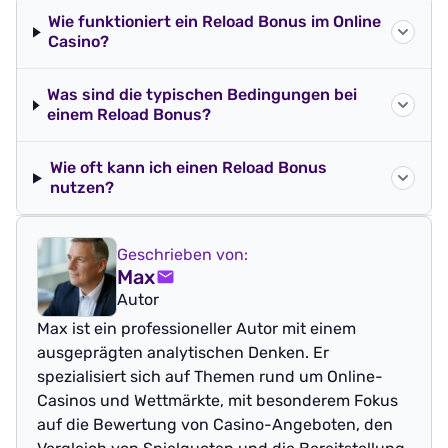
Wie funktioniert ein Reload Bonus im Online
Casino?
Was sind die typischen Bedingungen bei
einem Reload Bonus?
Wie oft kann ich einen Reload Bonus
nutzen?
Geschrieben von:
Max
Autor
Max ist ein professioneller Autor mit einem
ausgeprägten analytischen Denken. Er
spezialisiert sich auf Themen rund um Online-
Casinos und Wettmärkte, mit besonderem Fokus
auf die Bewertung von Casino-Angeboten, den