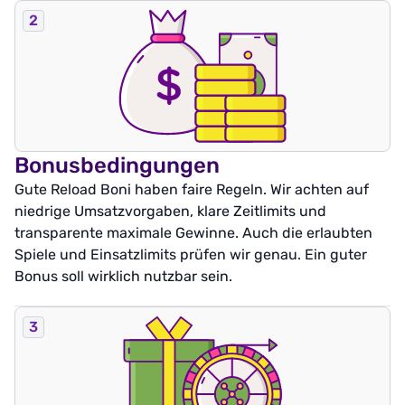
Bonusbedingungen
Gute Reload Boni haben faire Regeln. Wir achten auf
niedrige Umsatzvorgaben, klare Zeitlimits und
transparente maximale Gewinne. Auch die erlaubten
Spiele und Einsatzlimits prüfen wir genau. Ein guter
Bonus soll wirklich nutzbar sein.