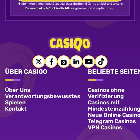
Mit dem Abonnieren bestätigst du, dass du über 18 Jahre alt bist und unsere
Datenschutz- & Cookie-Richtlinie
gelesen und akzeptiert hast.
ÜBER CASIQO
BELIEBTE SEITE
Über Uns
Casinos ohne
Verantwortungsbewusstes
Verifizierung
Spielen
Casinos mit
Kontakt
Mindesteinzahlun
Neue Online Casin
Telegram Casinos
VPN Casinos