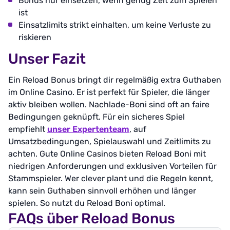
Bonus nur einsetzen, wenn genug Zeit zum Spielen
ist
Einsatzlimits strikt einhalten, um keine Verluste zu
riskieren
Unser Fazit
Ein Reload Bonus bringt dir regelmäßig extra Guthaben
im Online Casino. Er ist perfekt für Spieler, die länger
aktiv bleiben wollen. Nachlade-Boni sind oft an faire
Bedingungen geknüpft. Für ein sicheres Spiel
empfiehlt
unser Expertenteam
, auf
Umsatzbedingungen, Spielauswahl und Zeitlimits zu
achten. Gute Online Casinos bieten Reload Boni mit
niedrigen Anforderungen und exklusiven Vorteilen für
Stammspieler. Wer clever plant und die Regeln kennt,
kann sein Guthaben sinnvoll erhöhen und länger
spielen. So nutzt du Reload Boni optimal.
FAQs über Reload Bonus