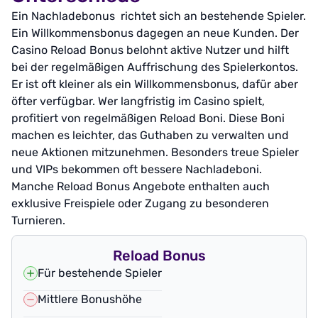
Ein Nachladebonus richtet sich an bestehende Spieler.
Ein Willkommensbonus dagegen an neue Kunden. Der
Casino Reload Bonus belohnt aktive Nutzer und hilft
bei der regelmäßigen Auffrischung des Spielerkontos.
Er ist oft kleiner als ein Willkommensbonus, dafür aber
öfter verfügbar. Wer langfristig im Casino spielt,
profitiert von regelmäßigen Reload Boni. Diese Boni
machen es leichter, das Guthaben zu verwalten und
neue Aktionen mitzunehmen. Besonders treue Spieler
und VIPs bekommen oft bessere Nachladeboni.
Manche Reload Bonus Angebote enthalten auch
exklusive Freispiele oder Zugang zu besonderen
Turnieren.
Reload Bonus
Für bestehende Spieler
Mittlere Bonushöhe