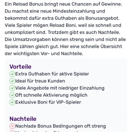
Ein Reload Bonus bringt neue Chancen auf Gewinne.
Du machst eine neue Mindesteinzahlung und
bekommst dafür extra Guthaben als Bonusangebot.
Viele Spieler mögen Reload Boni, weil sie schnell und
unkompliziert sind. Trotzdem gibt es auch Nachteile.
Die Umsatzvorgaben können streng sein und nicht alle
Spiele zählen gleich gut. Hier eine schnelle Übersicht
der wichtigsten Vor- und Nachteile.
Vorteile
Extra Guthaben für aktive Spieler
Ideal für treue Kunden
Viele Angebote mit niedriger Einzahlung
Oft schnelle Aktivierung möglich
Exklusive Boni für VIP-Spieler
Nachteile
Nachlade Bonus Bedingungen oft streng