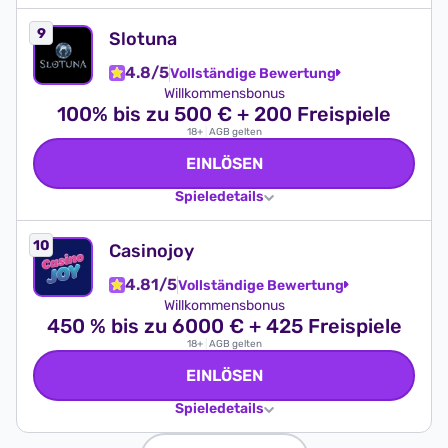
Slotuna
4.8/5
Vollständige Bewertung
Willkommensbonus
100% bis zu 500 € + 200 Freispiele
18+
|
AGB gelten
EINLÖSEN
Spieledetails
Casinojoy
4.81/5
Vollständige Bewertung
Willkommensbonus
450 % bis zu 6000 € + 425 Freispiele
18+
|
AGB gelten
EINLÖSEN
Spieledetails