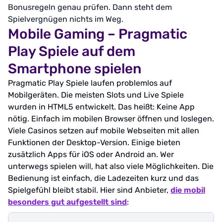
Bonusregeln genau prüfen. Dann steht dem
Spielvergnügen nichts im Weg.
Mobile Gaming – Pragmatic
Play Spiele auf dem
Smartphone spielen
Pragmatic Play Spiele laufen problemlos auf
Mobilgeräten. Die meisten Slots und Live Spiele
wurden in HTML5 entwickelt. Das heißt: Keine App
nötig. Einfach im mobilen Browser öffnen und loslegen.
Viele Casinos setzen auf mobile Webseiten mit allen
Funktionen der Desktop-Version. Einige bieten
zusätzlich Apps für iOS oder Android an. Wer
unterwegs spielen will, hat also viele Möglichkeiten. Die
Bedienung ist einfach, die Ladezeiten kurz und das
Spielgefühl bleibt stabil. Hier sind Anbieter,
die mobil
besonders gut aufgestellt sind
: