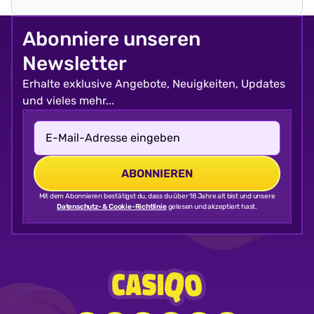
Abonniere unseren
Newsletter
Erhalte exklusive Angebote, Neuigkeiten, Updates
und vieles mehr...
Mit dem Abonnieren bestätigst du, dass du über 18 Jahre alt bist und unsere
Datenschutz- & Cookie-Richtlinie
gelesen und akzeptiert hast.