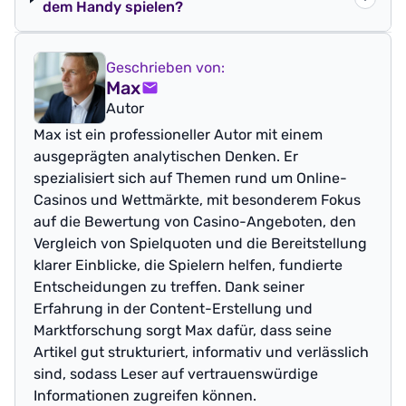
dem Handy spielen?
Geschrieben von:
Max
Autor
Max ist ein professioneller Autor mit einem
ausgeprägten analytischen Denken. Er
spezialisiert sich auf Themen rund um Online-
Casinos und Wettmärkte, mit besonderem Fokus
auf die Bewertung von Casino-Angeboten, den
Vergleich von Spielquoten und die Bereitstellung
klarer Einblicke, die Spielern helfen, fundierte
Entscheidungen zu treffen. Dank seiner
Erfahrung in der Content-Erstellung und
Marktforschung sorgt Max dafür, dass seine
Artikel gut strukturiert, informativ und verlässlich
sind, sodass Leser auf vertrauenswürdige
Informationen zugreifen können.