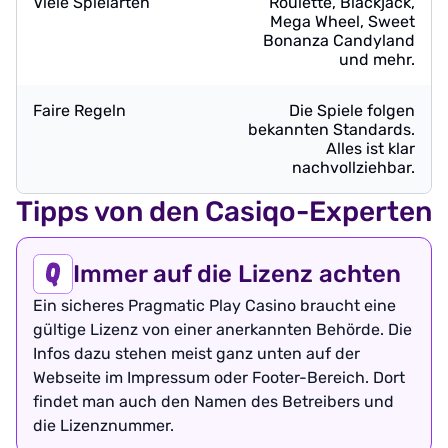
Viele Spielarten
Roulette, Blackjack,
Mega Wheel, Sweet
Bonanza Candyland
und mehr.
Faire Regeln
Die Spiele folgen
bekannten Standards.
Alles ist klar
nachvollziehbar.
Tipps von den Casiqo-Experten
Immer auf die Lizenz achten
Ein sicheres Pragmatic Play Casino braucht eine
gültige Lizenz von einer anerkannten Behörde. Die
Infos dazu stehen meist ganz unten auf der
Webseite im Impressum oder Footer-Bereich. Dort
findet man auch den Namen des Betreibers und
die Lizenznummer.