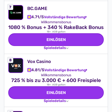
BC.GAME
4.71/5
Vollständige Bewertung
Willkommensbonus
1080 % Bonus + 340 % RakeBack Bonus
18+
|
AGB gelten
EINLÖSEN
Spieledetails
Vox Casino
4.81/5
Vollständige Bewertung
Willkommensbonus
725 % bis zu 3.000 € + 600 Freispiele
18+
|
AGB gelten
EINLÖSEN
Spieledetails