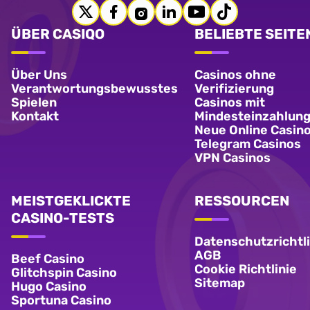
ÜBER CASIQO
BELIEBTE SEITE
Über Uns
Casinos ohne
Verantwortungsbewusstes
Verifizierung
Spielen
Casinos mit
Kontakt
Mindesteinzahlun
Neue Online Casin
Telegram Casinos
VPN Casinos
MEISTGEKLICKTE
RESSOURCEN
CASINO-TESTS
Datenschutzrichtli
AGB
Beef Casino
Cookie Richtlinie
Glitchspin Casino
Sitemap
Hugo Casino
Sportuna Casino