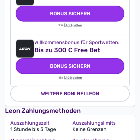
BONUS SICHERN
18+
|
AGB gelten
Willkommensbonus für Sportwetten:
Bis zu 300 € Free Bet
BONUS SICHERN
18+
|
AGB gelten
WEITERE BONI BEI LEON
Leon Zahlungsmethoden
Auszahlungszeit
Auszahlungslimits
1 Stunde bis 3 Tage
Keine Grenzen