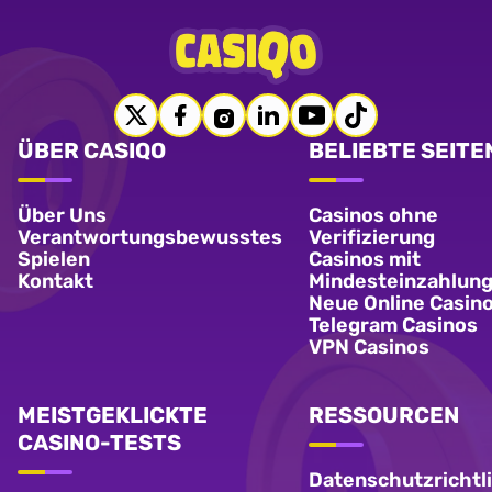
ÜBER CASIQO
BELIEBTE SEITE
Über Uns
Casinos ohne
Verantwortungsbewusstes
Verifizierung
Spielen
Casinos mit
Kontakt
Mindesteinzahlun
Neue Online Casin
Telegram Casinos
VPN Casinos
MEISTGEKLICKTE
RESSOURCEN
CASINO-TESTS
Datenschutzrichtli