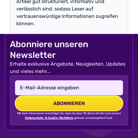
Artikel gut strukturiert, informativ und
verlässlich sind, sodass Leser auf
vertrauenswürdige Informationen zugreifen
können.
Abonniere unseren
Newsletter
Erhalte exklusive Angebote, Neuigkeiten, Updates
und vieles mehr...
Mit dem Abonnieren bestätigst du, dass du über 18 Jahre alt bist und unsere
Datenschutz- & Cookie-Richtlinie
gelesen und akzeptiert hast.