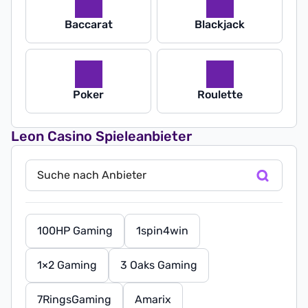
Baccarat
Blackjack
Poker
Roulette
Leon Casino Spieleanbieter
100HP Gaming
1spin4win
1×2 Gaming
3 Oaks Gaming
7RingsGaming
Amarix