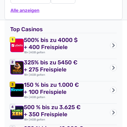
Alle anzeigen
Top Casinos
500% bis zu 4000 $
+ 400 Freispiele
18+
|
AGB gelten
325% bis zu 5450 €
+ 275 Freispiele
18+
|
AGB gelten
150 % bis zu 1.000 €
+ 100 Freispiele
18+
|
AGB gelten
500 % bis zu 3.625 €
+ 350 Freispiele
18+
|
AGB gelten