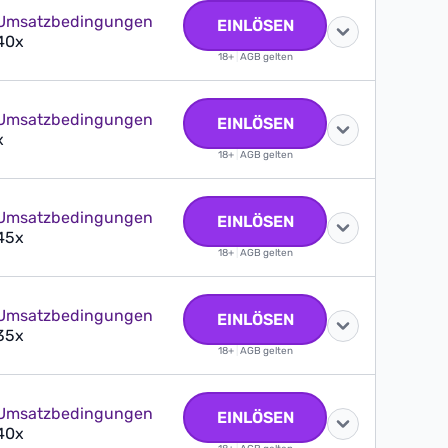
Umsatzbedingungen
EINLÖSEN
40x
18+
|
AGB gelten
Umsatzbedingungen
EINLÖSEN
x
18+
|
AGB gelten
Umsatzbedingungen
EINLÖSEN
45x
18+
|
AGB gelten
Umsatzbedingungen
EINLÖSEN
35x
18+
|
AGB gelten
Umsatzbedingungen
EINLÖSEN
40x