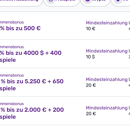
ommensbonus
Mindesteinzahlung
% bis zu 500 €
10 €
ommensbonus
Mindesteinzahlung
% bis zu 4000 $ + 400
10 $
spiele
ommensbonus
Mindesteinzahlung
 % bis zu 5.250 € + 650
20 €
spiele
ommensbonus
Mindesteinzahlung
 % bis zu 2.000 € + 200
20 €
spiele