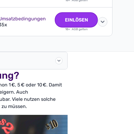
18+
|
AGB gelten
Umsatzbedingungen
EINLÖSEN
35x
18+
|
AGB gelten
ung?
on 1 €, 5 € oder 10 €. Damit
teigern. Auch
ubar. Viele nutzen solche
n zu müssen.