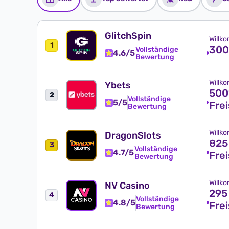
GlitchSpin
Willk
300
Vollständige
4.6/5
Bewertung
Willk
Ybets
500
Vollständige
5/5
Frei
Bewertung
Willk
DragonSlots
825
Vollständige
4.7/5
Frei
Bewertung
Willk
NV Casino
295
Vollständige
4.8/5
Frei
Bewertung