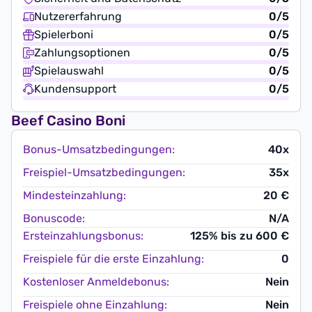
Nutzererfahrung
0/5
Spielerboni
0/5
Zahlungsoptionen
0/5
Spielauswahl
0/5
Kundensupport
0/5
Beef Casino Boni
Bonus-Umsatzbedingungen:
40x
Freispiel-Umsatzbedingungen:
35x
Mindesteinzahlung:
20 €
Bonuscode:
N/A
Ersteinzahlungsbonus:
125% bis zu 600 €
Freispiele für die erste Einzahlung:
0
Kostenloser Anmeldebonus:
Nein
Freispiele ohne Einzahlung:
Nein