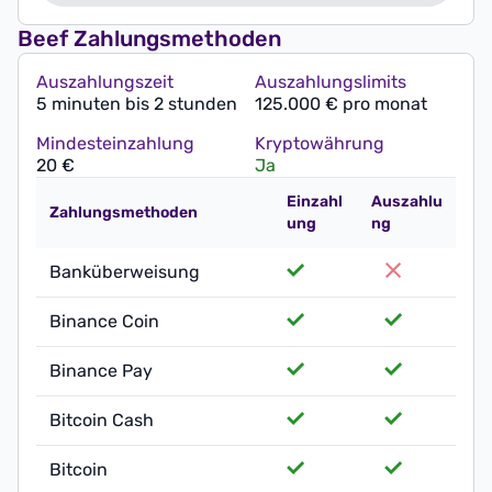
Beef Zahlungsmethoden
Auszahlungszeit
Auszahlungslimits
5 minuten bis 2 stunden
125.000 € pro monat
Mindesteinzahlung
Kryptowährung
20 €
Ja
Einzahl
Auszahlu
Zahlungsmethoden
ung
ng
Banküberweisung
Binance Coin
Binance Pay
Bitcoin Cash
Bitcoin