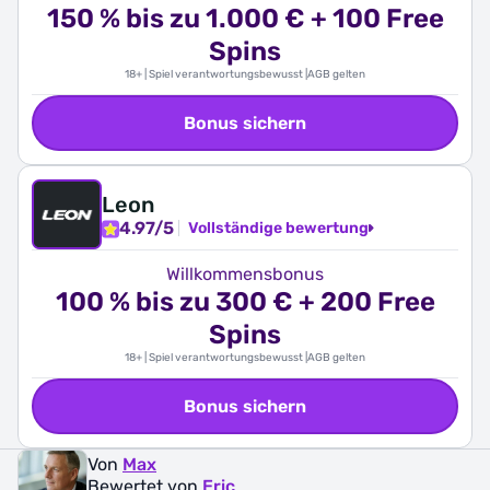
150 % bis zu 1.000 €
+ 100 Free
Spins
18+ | Spiel verantwortungsbewusst |
AGB gelten
Bonus sichern
Leon
4.97/5
Vollständige bewertung
Willkommensbonus
100 % bis zu 300 €
+ 200 Free
Spins
18+ | Spiel verantwortungsbewusst |
AGB gelten
Bonus sichern
Von
Max
Bewertet von
Eric