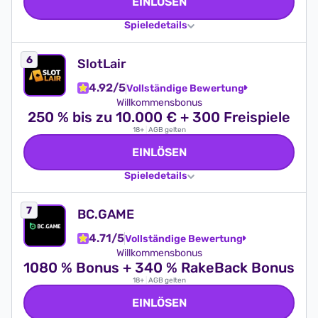
EINLÖSEN
Spieledetails
SlotLair
4.92/5
Vollständige Bewertung
Willkommensbonus
250 % bis zu 10.000 € + 300 Freispiele
18+
|
AGB gelten
EINLÖSEN
Spieledetails
BC.GAME
4.71/5
Vollständige Bewertung
Willkommensbonus
1080 % Bonus + 340 % RakeBack Bonus
18+
|
AGB gelten
EINLÖSEN