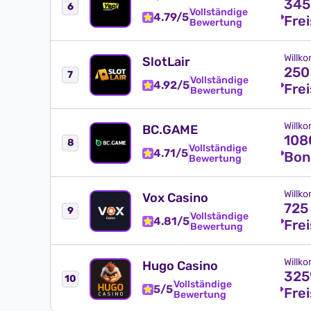
345
Vollständige
4.79/5
Frei
Bewertung
Willk
SlotLair
250
Vollständige
4.92/5
Frei
Bewertung
Willk
BC.GAME
108
Vollständige
4.71/5
Bon
Bewertung
Willk
Vox Casino
725
Vollständige
4.81/5
Frei
Bewertung
Willk
Hugo Casino
325
Vollständige
5/5
Frei
Bewertung