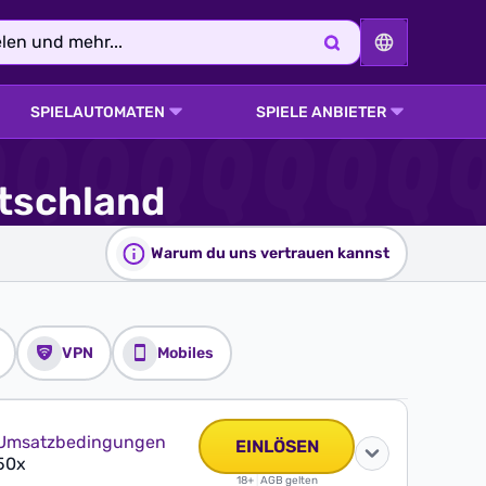
SPIELAUTOMATEN
SPIELE ANBIETER
tschland
Warum du uns vertrauen kannst
VPN
Mobiles
Umsatzbedingungen
EINLÖSEN
50x
18+
|
AGB gelten