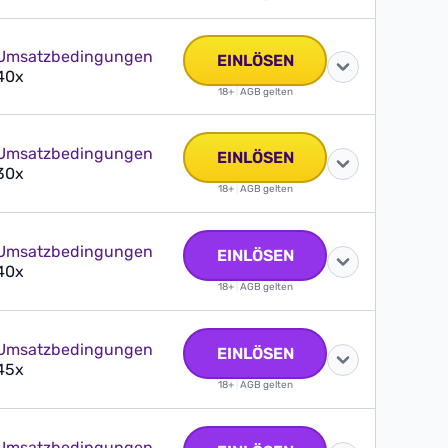
Umsatzbedingungen
EINLÖSEN
40x
18+
|
AGB gelten
Umsatzbedingungen
EINLÖSEN
30x
18+
|
AGB gelten
Umsatzbedingungen
EINLÖSEN
40x
18+
|
AGB gelten
Umsatzbedingungen
EINLÖSEN
45x
18+
|
AGB gelten
Umsatzbedingungen