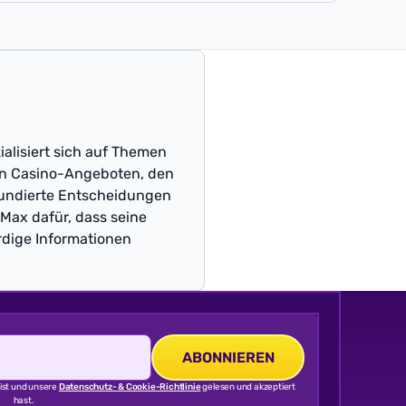
ialisiert sich auf Themen
on Casino-Angeboten, den
, fundierte Entscheidungen
 Max dafür, dass seine
ürdige Informationen
bist und unsere
Datenschutz- & Cookie-Richtlinie
gelesen und akzeptiert
hast.