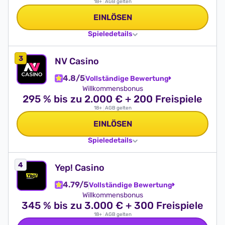
18+
|
AGB gelten
EINLÖSEN
Spieledetails
NV Casino
4.8/5
Vollständige Bewertung
Willkommensbonus
295 % bis zu 2.000 € + 200 Freispiele
18+
|
AGB gelten
EINLÖSEN
Spieledetails
Yep! Casino
4.79/5
Vollständige Bewertung
Willkommensbonus
345 % bis zu 3.000 € + 300 Freispiele
18+
|
AGB gelten