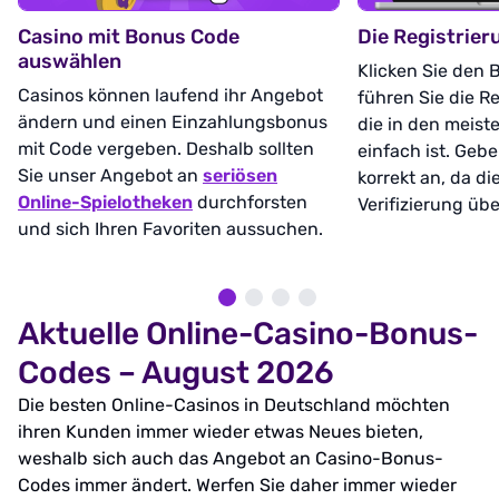
Casino mit Bonus Code
Die Registrie
auswählen
Klicken Sie den 
Casinos können laufend ihr Angebot
führen Sie die R
ändern und einen Einzahlungsbonus
die in den meist
mit Code vergeben. Deshalb sollten
einfach ist. Gebe
Sie unser Angebot an
seriösen
korrekt an, da di
Online-Spielotheken
durchforsten
Verifizierung üb
und sich Ihren Favoriten aussuchen.
Aktuelle Online-Casino-Bonus-
Codes – August 2026
Die besten Online-Casinos in Deutschland möchten
ihren Kunden immer wieder etwas Neues bieten,
weshalb sich auch das Angebot an Casino-Bonus-
Codes immer ändert. Werfen Sie daher immer wieder