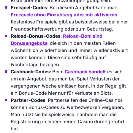
Erste oder mehrere Einzahlungen gültig sein.
Freispiel-Codes
: Bei diesem Angebot kann man
Freispiele ohne Einzahlung oder mit aktivieren
.
Kostenlose Freispiele gibt es beispielsweise bei einer
Freundschaftswerbung oder zum Geburtstag.
Reload-Bonus-Codes
:
Reload-Boni sind
Bonusangebote
, die sich in den meisten Fällen
wöchentlich wiederholen und immer wieder aktiviert
werden können. Diese sind sehr häufig auf
Wochentage bezogen.
Cashback-Codes
: Beim
Cashback handelt
es sich
um ein Angebot, das man bei Spiel-Verlusten der
vergangenen Woche einlösen kann. In der Regel gilt
ein Bonus-Code hier nur für Verluste an Slots.
Partner-Codes
: Partnerseiten des Online-Casinos
können Bonus-Codes zu Werbezwecken vergeben.
Man nutzt sie beispielsweise, nachdem man die
Registrierung in einem neuen Casino durchgeführt
hat.