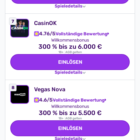
Spieledetails
CasinOK
4.76/5
Vollständige Bewertung
Willkommensbonus
300 % bis zu 6.000 €
18+
|
AGB gelten
EINLÖSEN
Spieledetails
Vegas Nova
4.6/5
Vollständige Bewertung
Willkommensbonus
300 % bis zu 5.500 €
18+
|
AGB gelten
EINLÖSEN
Spieledetails