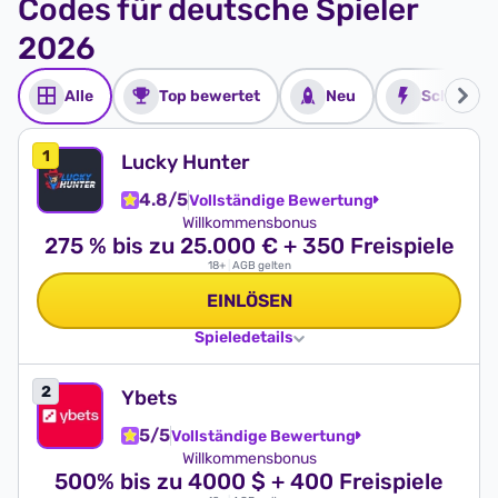
Codes für deutsche Spieler
2026
Alle
Top bewertet
Neu
Schnelle 
Lucky Hunter
4.8/5
Vollständige Bewertung
Willkommensbonus
275 % bis zu 25.000 € + 350 Freispiele
18+
|
AGB gelten
EINLÖSEN
Spieledetails
Ybets
5/5
Vollständige Bewertung
Willkommensbonus
500% bis zu 4000 $ + 400 Freispiele