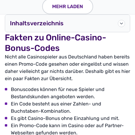
MEHR LADEN
Inhaltsverzeichnis
Fakten zu Online-Casino-
Bonus-Codes
Nicht alle Casinospieler aus Deutschland haben bereits
einen Promo-Code gesehen oder eingelöst und wissen
daher vielleicht gar nichts darüber. Deshalb gibt es hier
ein paar Fakten zur Übersicht.
Bonuscodes können für neue Spieler und
Bestandskunden angeboten werden.
Ein Code besteht aus einer Zahlen- und
Buchstaben-Kombination.
Es gibt Casino-Bonus ohne Einzahlung und mit.
Ein Promo-Code kann im Casino oder auf Partner-
Webseiten gefunden werden.