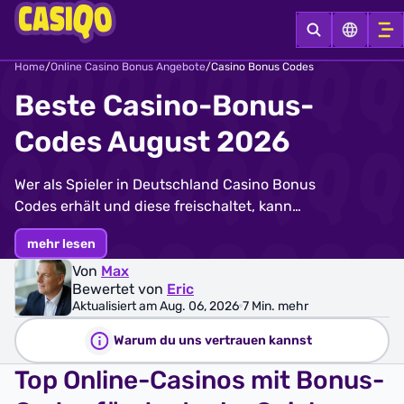
Home
/
Online Casino Bonus Angebote
/
Casino Bonus Codes
Beste Casino-Bonus-
Codes August 2026
Wer als Spieler in Deutschland Casino Bonus
Codes erhält und diese freischaltet, kann
neben Bonusgeld auch Freispiele erhalten
mehr lesen
und zum Spielen einsetzen. Bonuscodes
Von
Max
kann man zu unterschiedlichen Zeiten, für
Bewertet von
Eric
verschiedene Boni und diverse Webseiten als
Aktualisiert am Aug. 06, 2026
7 Min. mehr
Werbung finden. Wir von Casiqo, ein
ehemaliges beliebtes Online-Casino mit viel
Warum du uns vertrauen kannst
Erfahrung, zeigen Ihnen in diesem Artikel
Top Online-Casinos mit Bonus-
alles über die begehrten Bonusaktionen
2026.