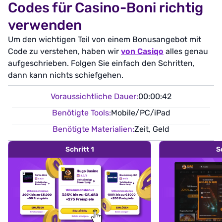
Codes für Casino-Boni richtig
verwenden
Um den wichtigen Teil von einem Bonusangebot mit
Code zu verstehen, haben wir
von Casiqo
alles genau
aufgeschrieben. Folgen Sie einfach den Schritten,
dann kann nichts schiefgehen.
Voraussichtliche Dauer:
00:00:42
Benötigte Tools:
Mobile/PC/iPad
Benötigte Materialien:
Zeit, Geld
Schritt 1
S