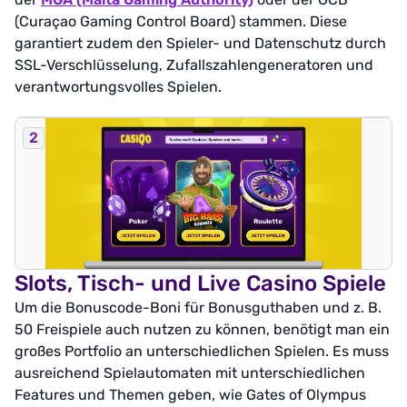
(Curaçao Gaming Control Board) stammen. Diese
garantiert zudem den Spieler- und Datenschutz durch
SSL-Verschlüsselung, Zufallszahlengeneratoren und
verantwortungsvolles Spielen.
Slots, Tisch- und Live Casino Spiele
Um die Bonuscode-Boni für Bonusguthaben und z. B.
50 Freispiele auch nutzen zu können, benötigt man ein
großes Portfolio an unterschiedlichen Spielen. Es muss
ausreichend Spielautomaten mit unterschiedlichen
Features und Themen geben, wie Gates of Olympus