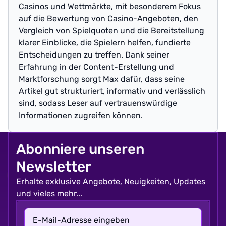
Casinos und Wettmärkte, mit besonderem Fokus
auf die Bewertung von Casino-Angeboten, den
Vergleich von Spielquoten und die Bereitstellung
klarer Einblicke, die Spielern helfen, fundierte
Entscheidungen zu treffen. Dank seiner
Erfahrung in der Content-Erstellung und
Marktforschung sorgt Max dafür, dass seine
Artikel gut strukturiert, informativ und verlässlich
sind, sodass Leser auf vertrauenswürdige
Informationen zugreifen können.
Abonniere unseren
Newsletter
Erhalte exklusive Angebote, Neuigkeiten, Updates
und vieles mehr...