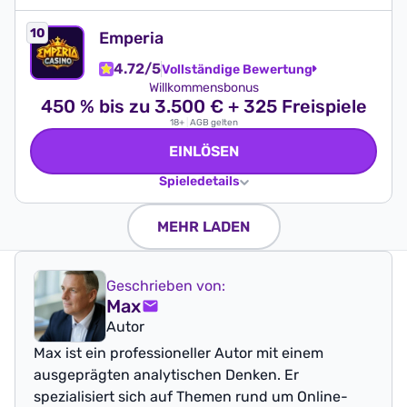
Emperia
4.72/5
Vollständige Bewertung
Willkommensbonus
450 % bis zu 3.500 € + 325 Freispiele
18+
|
AGB gelten
EINLÖSEN
Spieledetails
MEHR LADEN
Geschrieben von:
Max
Autor
Max ist ein professioneller Autor mit einem
ausgeprägten analytischen Denken. Er
spezialisiert sich auf Themen rund um Online-