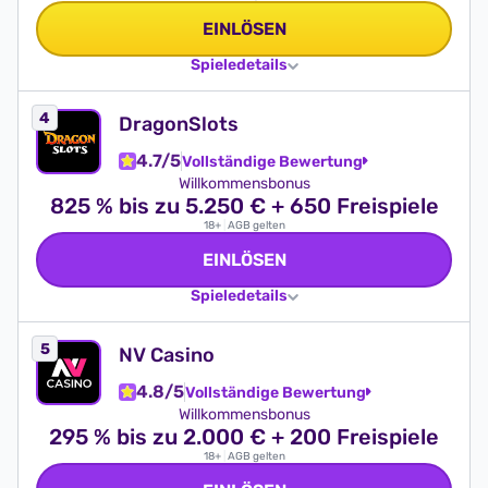
EINLÖSEN
Spieledetails
DragonSlots
4.7/5
Vollständige Bewertung
Willkommensbonus
825 % bis zu 5.250 € + 650 Freispiele
18+
|
AGB gelten
EINLÖSEN
Spieledetails
NV Casino
4.8/5
Vollständige Bewertung
Willkommensbonus
295 % bis zu 2.000 € + 200 Freispiele
18+
|
AGB gelten