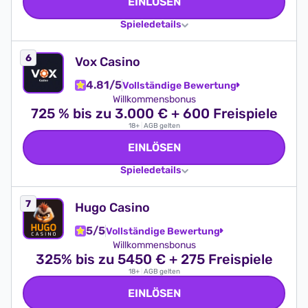
EINLÖSEN
Spieledetails
Vox Casino
4.81/5
Vollständige Bewertung
Willkommensbonus
725 % bis zu 3.000 € + 600 Freispiele
18+
|
AGB gelten
EINLÖSEN
Spieledetails
Hugo Casino
5/5
Vollständige Bewertung
Willkommensbonus
325% bis zu 5450 € + 275 Freispiele
18+
|
AGB gelten
EINLÖSEN