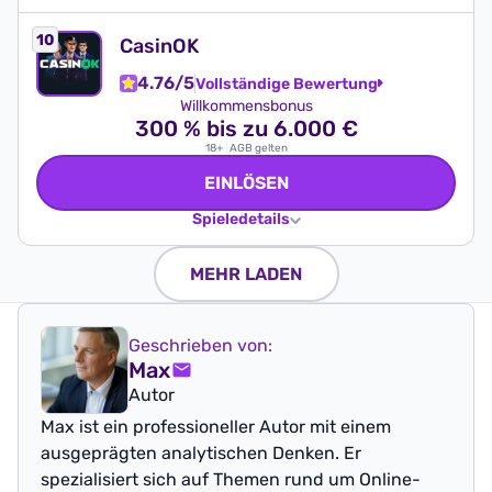
CasinOK
4.76/5
Vollständige Bewertung
Willkommensbonus
300 % bis zu 6.000 €
18+
|
AGB gelten
EINLÖSEN
Spieledetails
MEHR LADEN
Geschrieben von:
Max
Autor
Max ist ein professioneller Autor mit einem
ausgeprägten analytischen Denken. Er
spezialisiert sich auf Themen rund um Online-