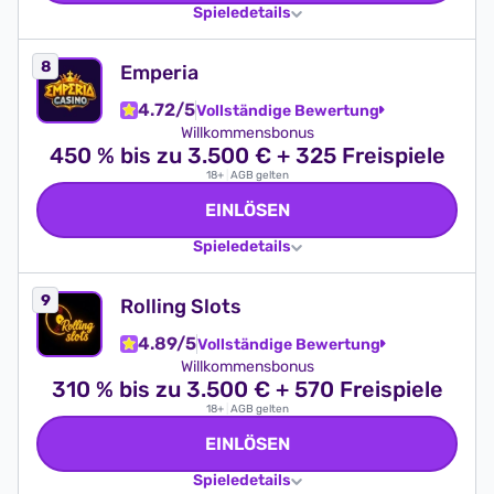
Spieledetails
Emperia
4.72/5
Vollständige Bewertung
Willkommensbonus
450 % bis zu 3.500 € + 325 Freispiele
18+
|
AGB gelten
EINLÖSEN
Spieledetails
Rolling Slots
4.89/5
Vollständige Bewertung
Willkommensbonus
310 % bis zu 3.500 € + 570 Freispiele
18+
|
AGB gelten
EINLÖSEN
Spieledetails