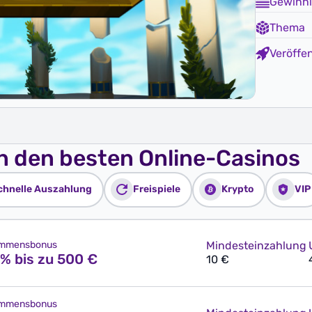
Gewinnl
Thema
Veröffe
in den besten Online-Casinos
chnelle Auszahlung
Freispiele
Krypto
VIP
ommensbonus
Mindesteinzahlung
% bis zu 500 €
10 €
ommensbonus