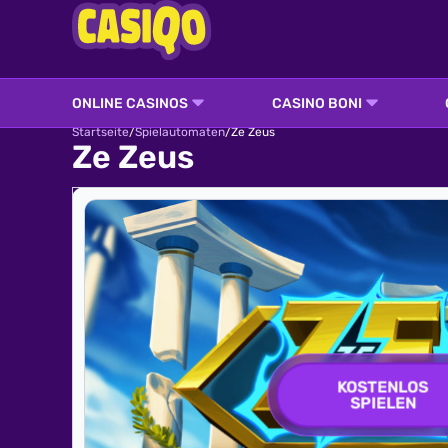
ONLINE CASINOS
CASINO BONI
Startseite
/
Spielautomaten
/
Ze Zeus
Ze Zeus
KOSTENLOS
SPIELEN