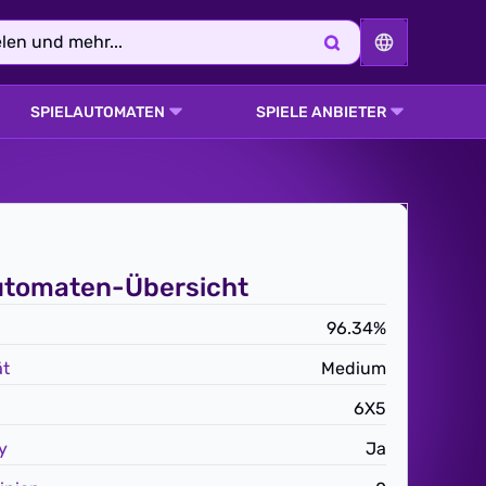
SPIELAUTOMATEN
SPIELE ANBIETER
utomaten-Übersicht
96.34%
ät
Medium
6X5
y
Ja