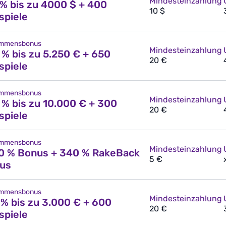
Mindesteinzahlung
% bis zu 4000 $ + 400
10 $
spiele
ommensbonus
Mindesteinzahlung
 % bis zu 5.250 € + 650
20 €
spiele
ommensbonus
Mindesteinzahlung
 % bis zu 10.000 € + 300
20 €
spiele
ommensbonus
Mindesteinzahlung
0 % Bonus + 340 % RakeBack
5 €
us
ommensbonus
Mindesteinzahlung
 % bis zu 3.000 € + 600
20 €
spiele