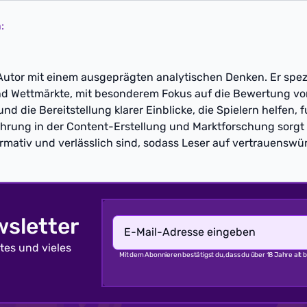
:
r Autor mit einem ausgeprägten analytischen Denken. Er spez
nd Wettmärkte, mit besonderem Fokus auf die Bewertung v
nd die Bereitstellung klarer Einblicke, die Spielern helfen
fahrung in der Content-Erstellung und Marktforschung sorgt
nformativ und verlässlich sind, sodass Leser auf vertrauensw
sletter
tes und vieles
Mit dem Abonnieren bestätigst du, dass du über 18 Jahre alt 