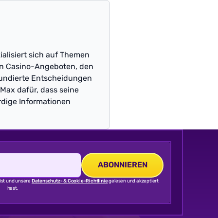
ialisiert sich auf Themen
on Casino-Angeboten, den
, fundierte Entscheidungen
 Max dafür, dass seine
ürdige Informationen
bist und unsere
Datenschutz- & Cookie-Richtlinie
gelesen und akzeptiert
hast.