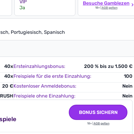
VIP
Besuche Gamblezen
Ja
18+
|
AGB gelten
nisch, Portugiesisch, Spanisch
40x
Ersteinzahlungsbonus:
200 % bis zu 1.500 €
40x
Freispiele für die erste Einzahlung:
100
20 €
Kostenloser Anmeldebonus:
Nein
6RUSH
Freispiele ohne Einzahlung:
Nein
BONUS SICHERN
spiele
18+
|
AGB gelten