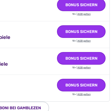
BONUS SICHERN
18+
|
AGB gelten
BONUS SICHERN
piele
18+
|
AGB gelten
BONUS SICHERN
iele
18+
|
AGB gelten
BONUS SICHERN
18+
|
AGB gelten
BONI BEI GAMBLEZEN