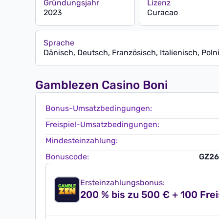
Gründungsjahr
Lizenz
2023
Curacao
Sprache
Dänisch, Deutsch, Französisch, Italienisch, Pol
Gamblezen Casino Boni
Bonus-Umsatzbedingungen:
Freispiel-Umsatzbedingungen:
Mindesteinzahlung:
Bonuscode:
GZ2
Ersteinzahlungsbonus:
200 % bis zu 500 € + 100 Frei