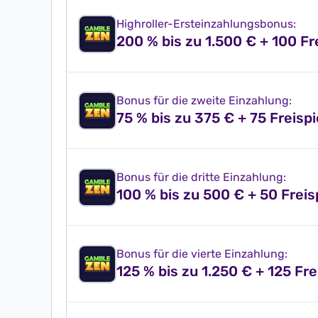
Highroller-Ersteinzahlungsbonus:
200 % bis zu 1.500 € + 100 Fr
Bonus für die zweite Einzahlung:
75 % bis zu 375 € + 75 Freispi
Bonus für die dritte Einzahlung:
100 % bis zu 500 € + 50 Freis
Bonus für die vierte Einzahlung:
125 % bis zu 1.250 € + 125 Fre