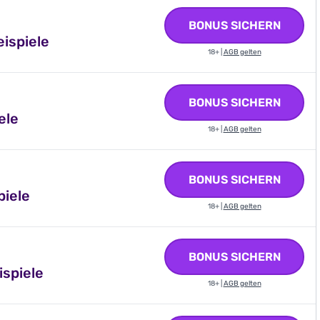
BONUS SICHERN
eispiele
18+
|
AGB gelten
BONUS SICHERN
ele
18+
|
AGB gelten
BONUS SICHERN
piele
18+
|
AGB gelten
BONUS SICHERN
ispiele
18+
|
AGB gelten