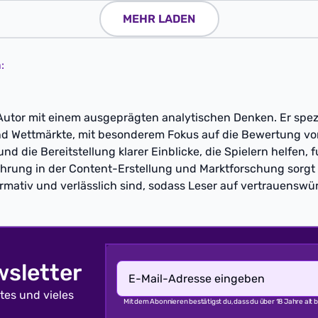
MEHR LADEN
:
r Autor mit einem ausgeprägten analytischen Denken. Er spez
nd Wettmärkte, mit besonderem Fokus auf die Bewertung v
nd die Bereitstellung klarer Einblicke, die Spielern helfen
fahrung in der Content-Erstellung und Marktforschung sorgt
nformativ und verlässlich sind, sodass Leser auf vertrauensw
sletter
tes und vieles
Mit dem Abonnieren bestätigst du, dass du über 18 Jahre alt 