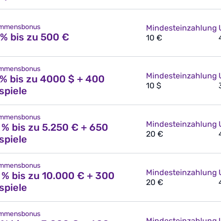
ommensbonus
Mindesteinzahlung
% bis zu 500 €
10 €
ommensbonus
Mindesteinzahlung
% bis zu 4000 $ + 400
10 $
spiele
ommensbonus
Mindesteinzahlung
 % bis zu 5.250 € + 650
20 €
spiele
ommensbonus
Mindesteinzahlung
 % bis zu 10.000 € + 300
20 €
spiele
ommensbonus
Mindesteinzahlung