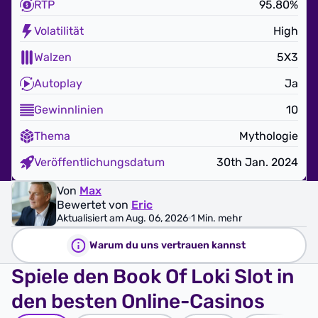
RTP
95.80%
Volatilität
High
Walzen
5X3
Autoplay
Ja
Gewinnlinien
10
Thema
Mythologie
Veröffentlichungsdatum
30th Jan. 2024
Von
Max
Bewertet von
Eric
Aktualisiert am Aug. 06, 2026
1 Min. mehr
Warum du uns vertrauen kannst
Spiele den Book Of Loki Slot in
den besten Online-Casinos