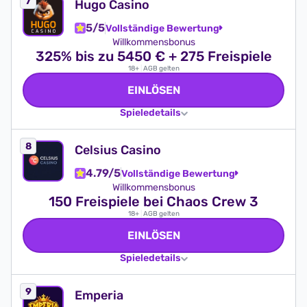
Hugo Casino
5/5
Vollständige Bewertung
Willkommensbonus
325% bis zu 5450 € + 275 Freispiele
18+
|
AGB gelten
EINLÖSEN
Spieledetails
Celsius Casino
4.79/5
Vollständige Bewertung
Willkommensbonus
150 Freispiele bei Chaos Crew 3
18+
|
AGB gelten
EINLÖSEN
Spieledetails
Emperia