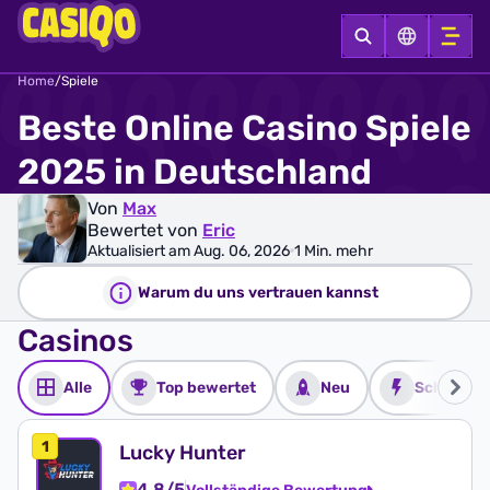
Home
/
Spiele
Beste Online Casino Spiele
2025 in Deutschland
Von
Max
Bewertet von
Eric
Aktualisiert am Aug. 06, 2026
1 Min. mehr
Warum du uns vertrauen kannst
Casinos
Alle
Top bewertet
Neu
Schnelle 
Lucky Hunter
4.8/5