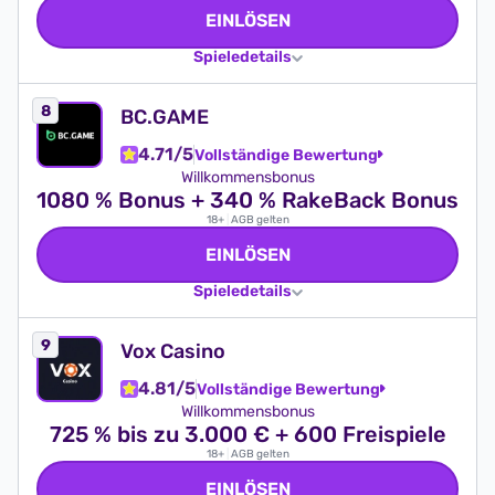
EINLÖSEN
Spieledetails
BC.GAME
4.71/5
Vollständige Bewertung
Willkommensbonus
1080 % Bonus + 340 % RakeBack Bonus
18+
|
AGB gelten
EINLÖSEN
Spieledetails
Vox Casino
4.81/5
Vollständige Bewertung
Willkommensbonus
725 % bis zu 3.000 € + 600 Freispiele
18+
|
AGB gelten
EINLÖSEN