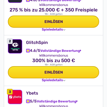
Vollständige Bewertung
Willkommensbonus
275 % bis zu 25.000 € + 350 Freispiele
18+
|
AGB gelten
EINLÖSEN
Spieledetails
GlitchSpin
4.6/5
Vollständige Bewertung
Willkommensbonus
300% bis zu 500 €
18+
|
AGB gelten
EINLÖSEN
Spieledetails
Ybets
5/5
Vollständige Bewertung
Willkommensbonus