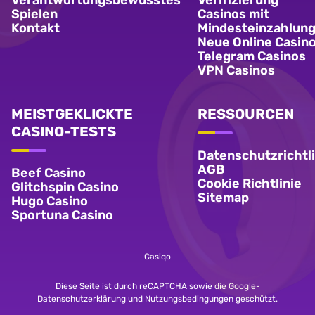
Verantwortungsbewusstes
Verifizierung
Spielen
Casinos mit
Kontakt
Mindesteinzahlun
Neue Online Casin
Telegram Casinos
VPN Casinos
MEISTGEKLICKTE
RESSOURCEN
CASINO-TESTS
Datenschutzrichtli
AGB
Beef Casino
Cookie Richtlinie
Glitchspin Casino
Sitemap
Hugo Casino
Sportuna Casino
Casiqo
Diese Seite ist durch reCAPTCHA sowie die Google-
Datenschutzerklärung und Nutzungsbedingungen geschützt.