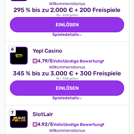
Willkommensbonus
295 % bis zu 2.000 € + 200 Freispiele
18+
|
AGB gelten
EINLÖSEN
Spieledetails
Yep! Casino
4.79/5
Vollständige Bewertung
Willkommensbonus
345 % bis zu 3.000 € + 300 Freispiele
18+
|
AGB gelten
EINLÖSEN
Spieledetails
SlotLair
4.92/5
Vollständige Bewertung
Willkommensbonus