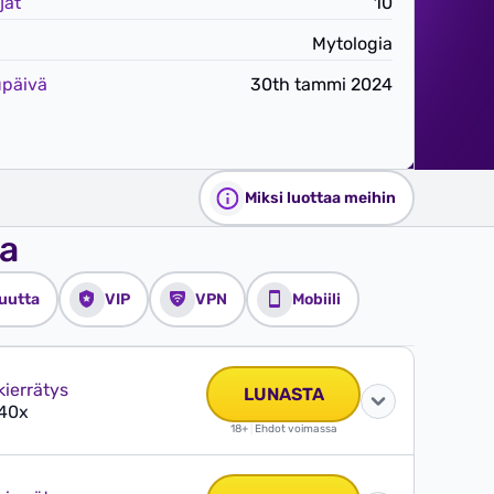
jat
10
Mytologia
upäivä
30th tammi 2024
Miksi luottaa meihin
la
uutta
VIP
VPN
Mobiili
kierrätys
LUNASTA
40x
18+
|
Ehdot voimassa