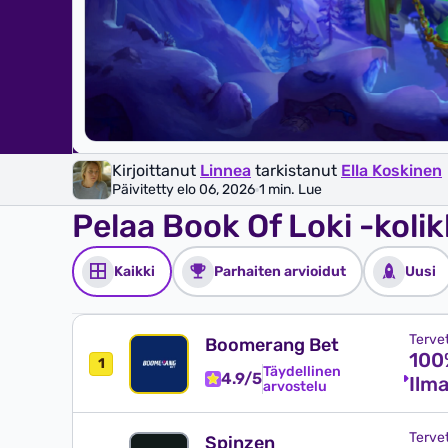
Kirjoittanut
Linnea
tarkistanut
Ella Koskinen
Päivitetty elo 06, 2026
1 min. Lue
Pelaa Book Of Loki -kolik
Kaikki
Parhaiten arvioidut
Uusi
Terve
Boomerang Bet
100
Täydellinen
4.9/5
Ilma
arvostelu
Terve
Spinzen