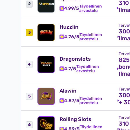
310
Täydellinen
4.99/5
Ilma
arvostelu
Terve
Huzzlin
300
Täydellinen
4.76/5
Ilma
arvostelu
Terve
Dragonslots
825 
bon
Täydellinen
4.7/5
arvostelu
Ilma
Terve
Alawin
300
Täydellinen
4.87/5
+ 3
arvostelu
Terve
Rolling Slots
310
Täydellinen
4.89/5