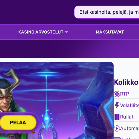
KASINO ARVOSTELUT
MAKSUTAVAT
Kolikko
RTP
Volatilit
Rullat
PELAA
Automaa