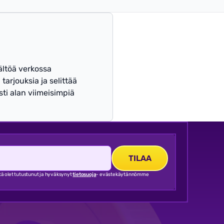
sältöä verkossa
arjouksia ja selittää
sti alan viimeisimpiä
että olet tutustunut ja hyväksynyt
tietosuoja
- evästekäytännömme