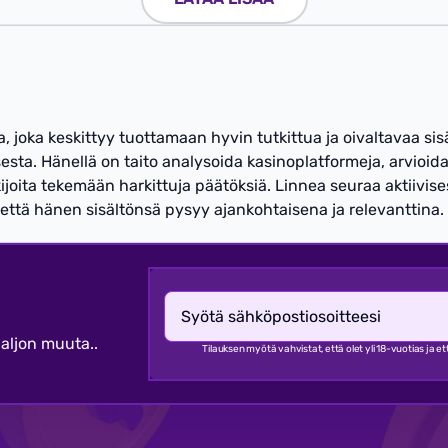
a, joka keskittyy tuottamaan hyvin tutkittua ja oivaltavaa si
ta. Hänellä on taito analysoida kasinoplatformeja, arvioida t
kijoita tekemään harkittuja päätöksiä. Linnea seuraa aktiivise
että hänen sisältönsä pysyy ajankohtaisena ja relevanttina.
 paljon muuta..
Tilauksen myötä vahvistat, että olet yli 18-vuotias ja 