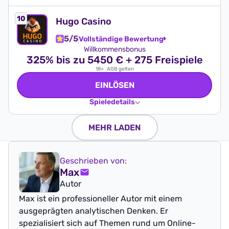
Hugo Casino
5/5
Vollständige Bewertung
Willkommensbonus
325% bis zu 5450 € + 275 Freispiele
18+
|
AGB gelten
EINLÖSEN
Spieledetails
MEHR LADEN
Geschrieben von:
Max
Autor
Max ist ein professioneller Autor mit einem
ausgeprägten analytischen Denken. Er
spezialisiert sich auf Themen rund um Online-