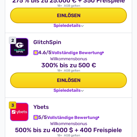
275 % bis zu 25.000 € + 350 Freispiele
18+
|
AGB gelten
EINLÖSEN
Spieledetails
GlitchSpin
4.6/5
Vollständige Bewertung
Willkommensbonus
300% bis zu 500 €
18+
|
AGB gelten
EINLÖSEN
Spieledetails
Ybets
5/5
Vollständige Bewertung
Willkommensbonus
500% bis zu 4000 $ + 400 Freispiele
18+
|
AGB gelten