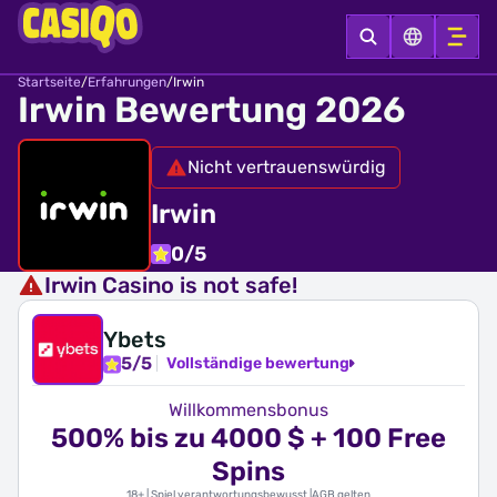
Startseite
/
Erfahrungen
/
Irwin
Irwin Bewertung 2026
Nicht vertrauenswürdig
Irwin
0/5
Irwin Casino is not safe!
Ybets
5/5
Vollständige bewertung
Willkommensbonus
500% bis zu 4000 $
+ 100 Free
Spins
18+ | Spiel verantwortungsbewusst |
AGB gelten