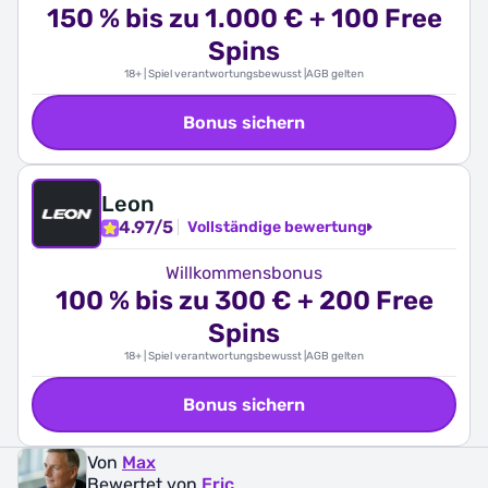
150 % bis zu 1.000 €
+ 100 Free
Spins
18+ | Spiel verantwortungsbewusst |
AGB gelten
Bonus sichern
Leon
4.97/5
Vollständige bewertung
Willkommensbonus
100 % bis zu 300 €
+ 200 Free
Spins
18+ | Spiel verantwortungsbewusst |
AGB gelten
Bonus sichern
Von
Max
Bewertet von
Eric