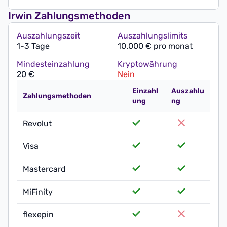
Irwin Zahlungsmethoden
Auszahlungszeit
Auszahlungslimits
1-3 Tage
10.000 € pro monat
Mindesteinzahlung
Kryptowährung
20 €
Nein
Einzahl
Auszahlu
Zahlungsmethoden
ung
ng
Revolut
Visa
Mastercard
MiFinity
flexepin