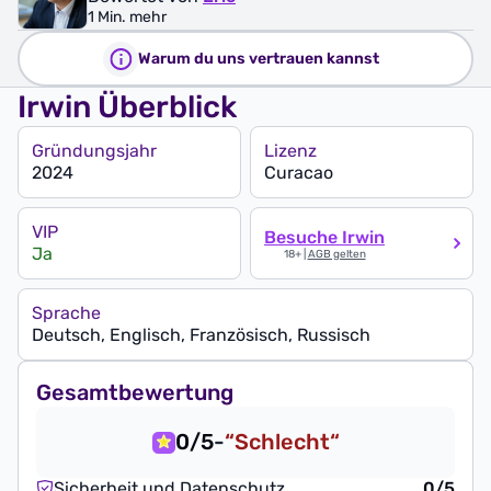
1 Min. mehr
Warum du uns vertrauen kannst
Irwin Überblick
Gründungsjahr
Lizenz
2024
Curacao
VIP
Besuche Irwin
Ja
18+
|
AGB gelten
Sprache
Deutsch, Englisch, Französisch, Russisch
Gesamtbewertung
0/5
-
“Schlecht“
Sicherheit und Datenschutz
0/5