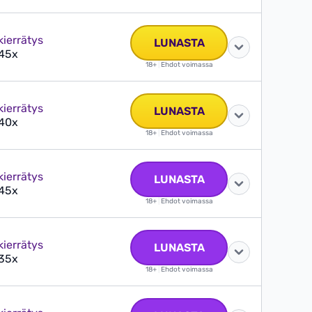
kierrätys
LUNASTA
45x
18+
|
Ehdot voimassa
kierrätys
LUNASTA
40x
18+
|
Ehdot voimassa
kierrätys
LUNASTA
45x
18+
|
Ehdot voimassa
kierrätys
LUNASTA
35x
18+
|
Ehdot voimassa