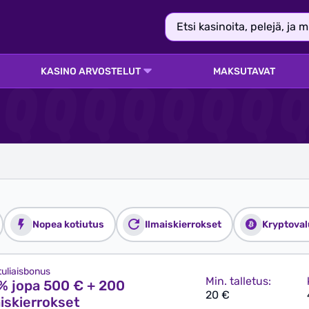
KASINO ARVOSTELUT
MAKSUTAVAT
Nopea kotiutus
Ilmaiskierrokset
Kryptoval
tuliaisbonus
Min. talletus:
% jopa 500 € + 200
20 €
iskierrokset