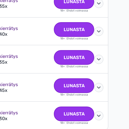
kierrätys
LUNASTA
35x
18+
|
Ehdot voimassa
kierrätys
LUNASTA
40x
18+
|
Ehdot voimassa
kierrätys
LUNASTA
35x
18+
|
Ehdot voimassa
kierrätys
LUNASTA
45x
18+
|
Ehdot voimassa
kierrätys
LUNASTA
30x
18+
|
Ehdot voimassa