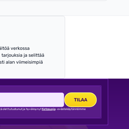
sältöä verkossa
arjouksia ja selittää
sti alan viimeisimpiä
että olet tutustunut ja hyväksynyt
tietosuoja
- evästekäytännömme