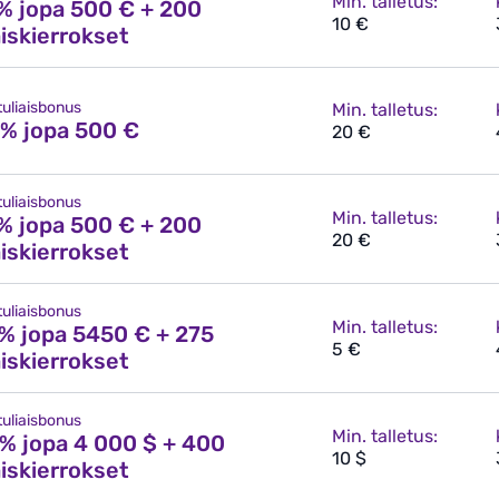
Min. talletus:
% jopa 500 € + 200
10 €
iskierrokset
tuliaisbonus
Min. talletus:
% jopa 500 €
20 €
tuliaisbonus
Min. talletus:
% jopa 500 € + 200
20 €
iskierrokset
tuliaisbonus
Min. talletus:
% jopa 5450 € + 275
5 €
iskierrokset
tuliaisbonus
Min. talletus:
% jopa 4 000 $ + 400
10 $
iskierrokset