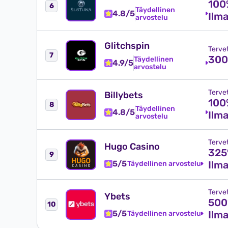
100
Täydellinen
4.8/5
Ilma
arvostelu
Glitchspin
Terve
300
Täydellinen
4.9/5
arvostelu
Terve
Billybets
100
Täydellinen
4.8/5
Ilma
arvostelu
Terve
Hugo Casino
325
5/5
Ilma
Täydellinen arvostelu
Terve
Ybets
500
5/5
Ilma
Täydellinen arvostelu