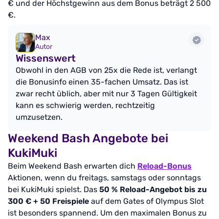
€ und der Höchstgewinn aus dem Bonus beträgt 2 500
€.
Max
Autor
Wissenswert
Obwohl in den AGB von 25x die Rede ist, verlangt
die Bonusinfo einen 35-fachen Umsatz. Das ist
zwar recht üblich, aber mit nur 3 Tagen Gültigkeit
kann es schwierig werden, rechtzeitig
umzusetzen.
Weekend Bash Angebote bei
KukiMuki
Beim Weekend Bash erwarten dich
Reload-Bonus
Aktionen, wenn du freitags, samstags oder sonntags
bei KukiMuki spielst. Das
50 % Reload-Angebot bis zu
300 € + 50 Freispiele
auf dem Gates of Olympus Slot
ist besonders spannend. Um den maximalen Bonus zu