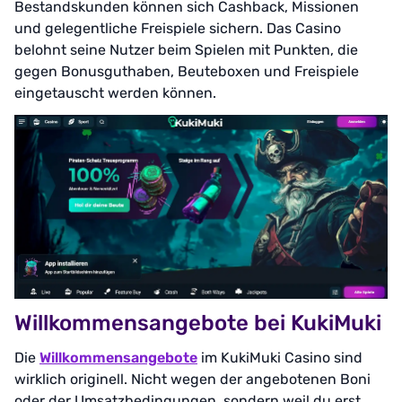
Bestandskunden können sich Cashback, Missionen
und gelegentliche Freispiele sichern. Das Casino
belohnt seine Nutzer beim Spielen mit Punkten, die
gegen Bonusguthaben, Beuteboxen und Freispiele
eingetauscht werden können.
Willkommensangebote bei KukiMuki
Die
Willkommensangebote
im KukiMuki Casino sind
wirklich originell. Nicht wegen der angebotenen Boni
oder der Umsatzbedingungen, sondern weil du erst