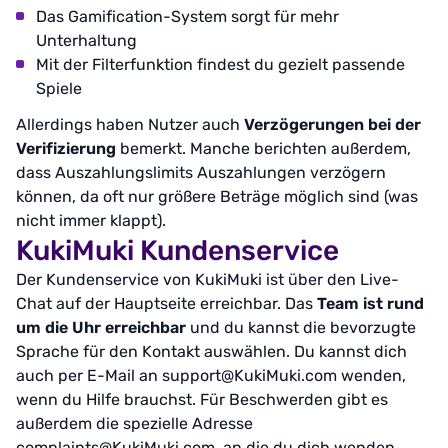
Das Gamification-System sorgt für mehr
Unterhaltung
Mit der Filterfunktion findest du gezielt passende
Spiele
Allerdings haben Nutzer auch
Verzögerungen bei der
Verifizierung
bemerkt. Manche berichten außerdem,
dass Auszahlungslimits Auszahlungen verzögern
können, da oft nur größere Beträge möglich sind (was
nicht immer klappt).
KukiMuki Kundenservice
Der Kundenservice von KukiMuki ist über den Live-
Chat auf der Hauptseite erreichbar. Das
Team ist rund
um die Uhr erreichbar
und du kannst die bevorzugte
Sprache für den Kontakt auswählen. Du kannst dich
auch per E-Mail an support@KukiMuki.com wenden,
wenn du Hilfe brauchst. Für Beschwerden gibt es
außerdem die spezielle Adresse
complaints@KukiMuki.com, an die du dich wenden