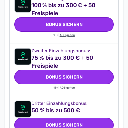
100 % bis zu 300 € + 50
Freispiele
BONUS SICHERN
18+
|
AGB gelten
Zweiter Einzahlungsbonus:
75 % bis zu 300 € + 50
Freispiele
BONUS SICHERN
18+
|
AGB gelten
Dritter Einzahlungsbonus:
50 % bis zu 500 €
BONUS SICHERN