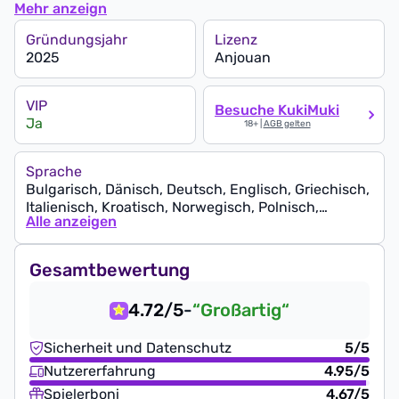
Treuestufen nutzen. Die Plattform bietet dir tausende
Mehr anzeign
Automatenspiele und hunderte Live-Dealer-Optionen
Gründungsjahr
Lizenz
mit blitzschnellen Transaktionen. In unserem KukiMuki
2025
Anjouan
Test schauen wir uns an, wie die Plattform unter ihrer
spielerischen Oberfläche tatsächlich funktioniert.
VIP
Besuche KukiMuki
Ja
18+
|
AGB gelten
Sprache
Bulgarisch, Dänisch, Deutsch, Englisch, Griechisch,
Italienisch, Kroatisch, Norwegisch, Polnisch,
Alle anzeigen
Portugiesisch, Rumänisch, Slowenisch, Spanisch,
Tschechisch
Gesamtbewertung
4.72/5
-
“Großartig“
Sicherheit und Datenschutz
5/5
Nutzererfahrung
4.95/5
Spielerboni
4.67/5