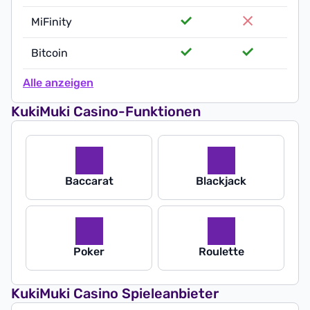
MiFinity
Bitcoin
Alle anzeigen
KukiMuki Casino-Funktionen
Baccarat
Blackjack
Poker
Roulette
KukiMuki Casino Spieleanbieter