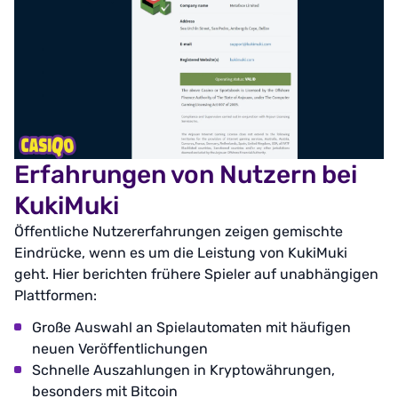
Erfahrungen von Nutzern bei
KukiMuki
Öffentliche Nutzererfahrungen zeigen gemischte
Eindrücke, wenn es um die Leistung von KukiMuki
geht. Hier berichten frühere Spieler auf unabhängigen
Plattformen:
Große Auswahl an Spielautomaten mit häufigen
neuen Veröffentlichungen
Schnelle Auszahlungen in Kryptowährungen,
besonders mit Bitcoin