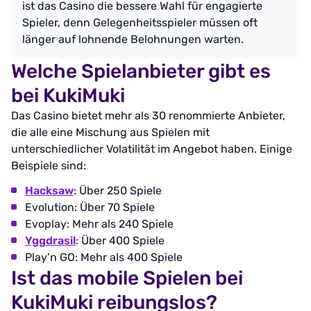
ist das Casino die bessere Wahl für engagierte
Spieler, denn Gelegenheitsspieler müssen oft
länger auf lohnende Belohnungen warten.
Welche Spielanbieter gibt es
bei KukiMuki
Das Casino bietet mehr als 30 renommierte Anbieter,
die alle eine Mischung aus Spielen mit
unterschiedlicher Volatilität im Angebot haben. Einige
Beispiele sind:
Hacksaw
: Über 250 Spiele
Evolution: Über 70 Spiele
Evoplay: Mehr als 240 Spiele
Yggdrasil
: Über 400 Spiele
Play’n GO: Mehr als 400 Spiele
Ist das mobile Spielen bei
KukiMuki reibungslos?