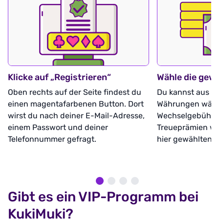
Klicke auf „Registrieren“
Wähle die ge
Oben rechts auf der Seite findest du
Du kannst aus ei
einen magentafarbenen Button. Dort
Währungen wählen
wirst du nach deiner E-Mail-Adresse,
Wechselgebühren
einem Passwort und deiner
Treueprämien we
Telefonnummer gefragt.
hier gewählten 
Gibt es ein VIP-Programm bei
KukiMuki?