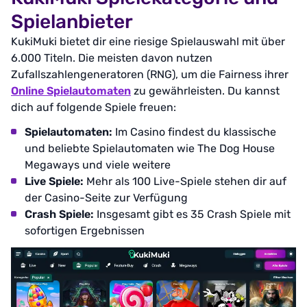
Spielanbieter
KukiMuki bietet dir eine riesige Spielauswahl mit über
6.000 Titeln. Die meisten davon nutzen
Zufallszahlengeneratoren (RNG), um die Fairness ihrer
Online Spielautomaten
zu gewährleisten. Du kannst
dich auf folgende Spiele freuen:
Spielautomaten:
Im Casino findest du klassische
und beliebte Spielautomaten wie The Dog House
Megaways und viele weitere
Live Spiele:
Mehr als 100 Live-Spiele stehen dir auf
der Casino-Seite zur Verfügung
Crash Spiele:
Insgesamt gibt es 35 Crash Spiele mit
sofortigen Ergebnissen