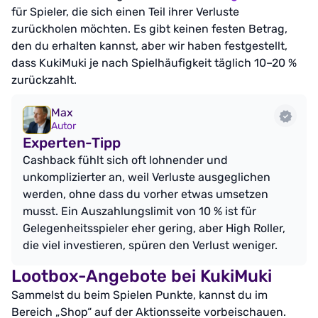
für Spieler, die sich einen Teil ihrer Verluste
zurückholen möchten. Es gibt keinen festen Betrag,
den du erhalten kannst, aber wir haben festgestellt,
dass KukiMuki je nach Spielhäufigkeit täglich 10–20 %
zurückzahlt.
Max
Autor
Experten-Tipp
Cashback fühlt sich oft lohnender und
unkomplizierter an, weil Verluste ausgeglichen
werden, ohne dass du vorher etwas umsetzen
musst. Ein Auszahlungslimit von 10 % ist für
Gelegenheitsspieler eher gering, aber High Roller,
die viel investieren, spüren den Verlust weniger.
Lootbox-Angebote bei KukiMuki
Sammelst du beim Spielen Punkte, kannst du im
Bereich „Shop“ auf der Aktionsseite vorbeischauen.