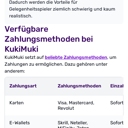
Dadurch werden die Vorteile für
Gelegenheitsspieler ziemlich schwierig und kaum
realistisch.
Verfügbare
Zahlungsmethoden bei
KukiMuki
KukiMuki setzt auf
beliebte Zahlungsmethoden
, um
Zahlungen zu ermöglichen. Dazu gehören unter
anderem:
Zahlungsart
Zahlungsmethoden
Einzahl
Karten
Visa, Mastercard,
Sofort
Revolut
E-Wallets
Skrill, Neteller,
Sofort