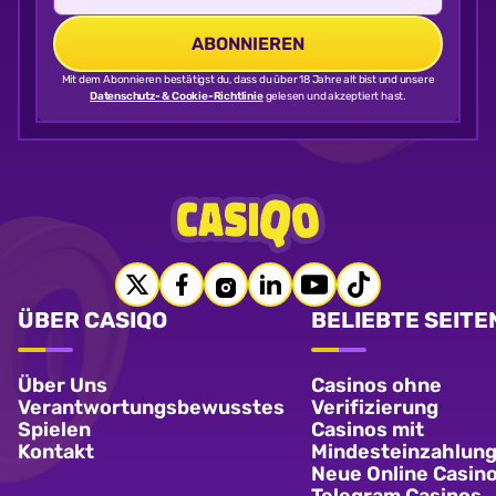
Mit dem Abonnieren bestätigst du, dass du über 18 Jahre alt bist und unsere
Datenschutz- & Cookie-Richtlinie
gelesen und akzeptiert hast.
ÜBER CASIQO
BELIEBTE SEITE
Über Uns
Casinos ohne
Verantwortungsbewusstes
Verifizierung
Spielen
Casinos mit
Kontakt
Mindesteinzahlun
Neue Online Casin