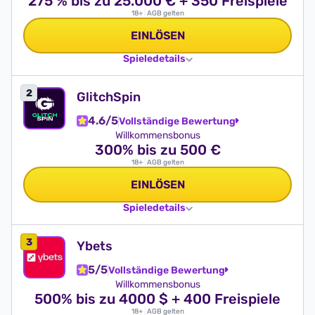
275 % bis zu 25.000 € + 350 Freispiele
18+
|
AGB gelten
EINLÖSEN
Spieledetails
GlitchSpin
4.6/5
Vollständige Bewertung
Willkommensbonus
300% bis zu 500 €
18+
|
AGB gelten
EINLÖSEN
Spieledetails
Ybets
5/5
Vollständige Bewertung
Willkommensbonus
500% bis zu 4000 $ + 400 Freispiele
18+
|
AGB gelten