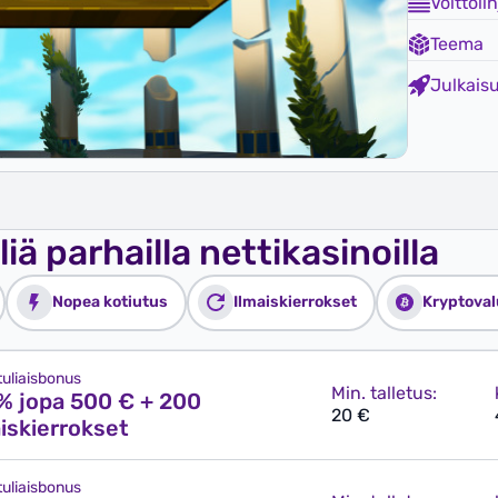
Voittolin
Teema
Julkais
iä parhailla nettikasinoilla
Nopea kotiutus
Ilmaiskierrokset
Kryptoval
tuliaisbonus
Min. talletus:
% jopa 500 € + 200
20 €
iskierrokset
tuliaisbonus