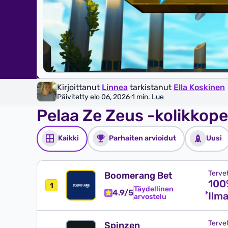
Kirjoittanut
Linnea
tarkistanut
Ella Koskinen
Päivitetty elo 06, 2026
1 min. Lue
Pelaa Ze Zeus -kolikkopel
Kaikki
Parhaiten arvioidut
Uusi
Terve
Boomerang Bet
100
Täydellinen
4.9/5
Ilma
arvostelu
Terve
Spinzen