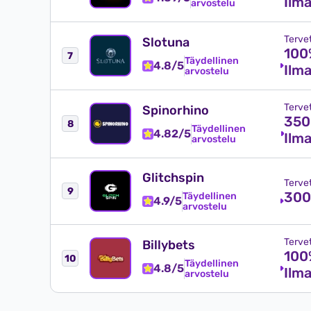
Ilma
arvostelu
Terve
Slotuna
100
Täydellinen
4.8/5
Ilma
arvostelu
Terve
Spinorhino
350
Täydellinen
4.82/5
Ilma
arvostelu
Glitchspin
Terve
300
Täydellinen
4.9/5
arvostelu
Terve
Billybets
100
Täydellinen
4.8/5
Ilma
arvostelu