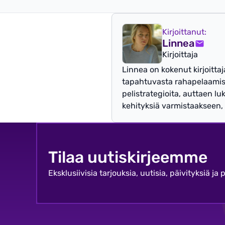
Kirjoittanut:
Linnea
Kirjoittaja
Linnea on kokenut kirjoittaj
tapahtuvasta rahapelaamises
pelistrategioita, auttaen lu
kehityksiä varmistaakseen, 
Tilaa uutiskirjeemme
Eksklusiivisia tarjouksia, uutisia, päivityksiä ja