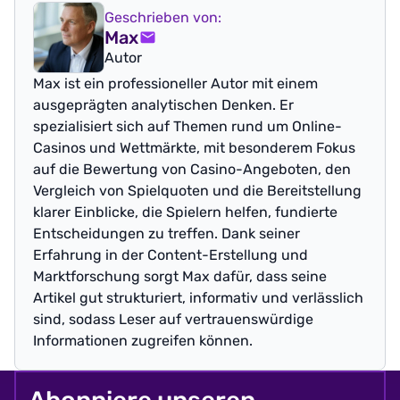
Geschrieben von:
Max
Autor
Max ist ein professioneller Autor mit einem
ausgeprägten analytischen Denken. Er
spezialisiert sich auf Themen rund um Online-
Casinos und Wettmärkte, mit besonderem Fokus
auf die Bewertung von Casino-Angeboten, den
Vergleich von Spielquoten und die Bereitstellung
klarer Einblicke, die Spielern helfen, fundierte
Entscheidungen zu treffen. Dank seiner
Erfahrung in der Content-Erstellung und
Marktforschung sorgt Max dafür, dass seine
Artikel gut strukturiert, informativ und verlässlich
sind, sodass Leser auf vertrauenswürdige
Informationen zugreifen können.