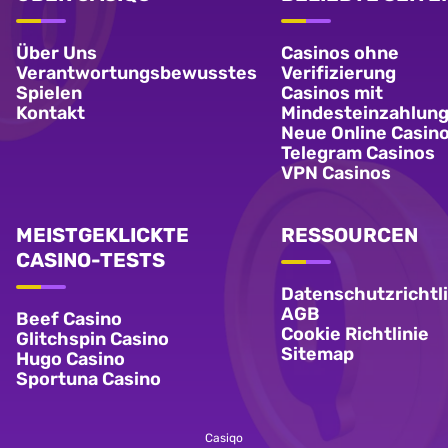
Über Uns
Casinos ohne
Verantwortungsbewusstes
Verifizierung
Spielen
Casinos mit
Kontakt
Mindesteinzahlun
Neue Online Casin
Telegram Casinos
VPN Casinos
MEISTGEKLICKTE
RESSOURCEN
CASINO-TESTS
Datenschutzrichtli
AGB
Beef Casino
Cookie Richtlinie
Glitchspin Casino
Sitemap
Hugo Casino
Sportuna Casino
Casiqo