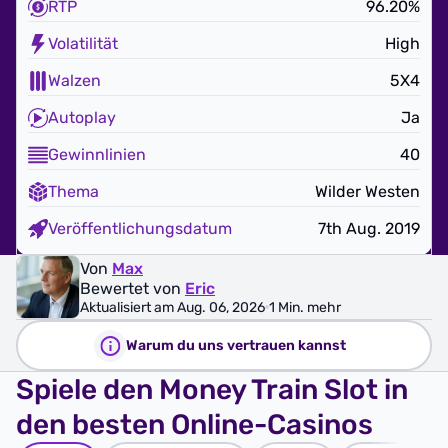
RTP
96.20%
Volatilität
High
Walzen
5X4
Autoplay
Ja
Gewinnlinien
40
Thema
Wilder Westen
Veröffentlichungsdatum
7th Aug. 2019
Von
Max
Bewertet von
Eric
Aktualisiert am Aug. 06, 2026
1 Min. mehr
Warum du uns vertrauen kannst
Spiele den Money Train Slot in
den besten Online-Casinos