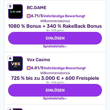
BC.GAME
4.71/5
Vollständige Bewertung
Willkommensbonus
1080 % Bonus + 340 % RakeBack Bonus
18+
|
AGB gelten
EINLÖSEN
Spieledetails
Vox Casino
4.81/5
Vollständige Bewertung
Willkommensbonus
725 % bis zu 3.000 € + 600 Freispiele
18+
|
AGB gelten
EINLÖSEN
Spieledetails