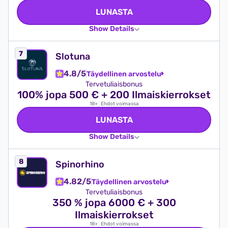
LUNASTA
Show Details
Slotuna
4.8/5
Täydellinen arvostelu
Tervetuliaisbonus
100% jopa 500 € + 200 Ilmaiskierrokset
18+
|
Ehdot voimassa
LUNASTA
Show Details
Spinorhino
4.82/5
Täydellinen arvostelu
Tervetuliaisbonus
350 % jopa 6000 € + 300
Ilmaiskierrokset
18+
|
Ehdot voimassa