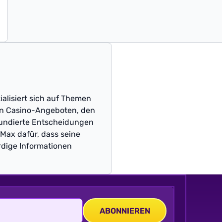
ialisiert sich auf Themen
on Casino-Angeboten, den
, fundierte Entscheidungen
 Max dafür, dass seine
ürdige Informationen