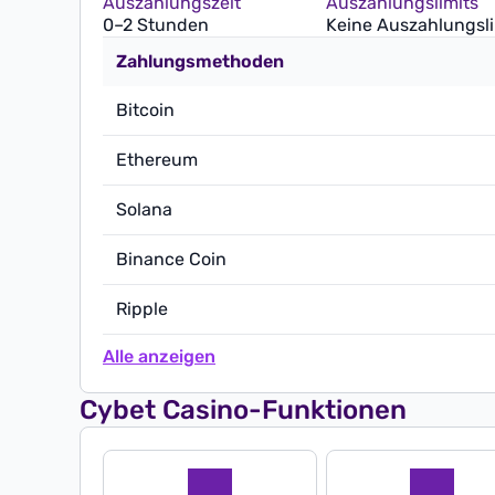
Auszahlungszeit
Auszahlungslimits
0–2 Stunden
Keine Auszahlungsli
Zahlungsmethoden
Bitcoin
Ethereum
Solana
Binance Coin
Ripple
Alle anzeigen
Cybet Casino-Funktionen