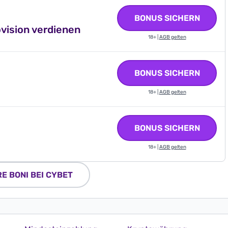
BONUS SICHERN
vision verdienen
18+
|
AGB gelten
BONUS SICHERN
18+
|
AGB gelten
BONUS SICHERN
18+
|
AGB gelten
E BONI BEI CYBET