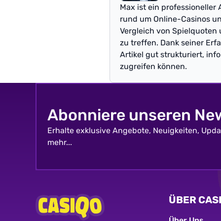
Max ist ein professionelle
rund um Online-Casinos u
Vergleich von Spielquoten u
zu treffen. Dank seiner Er
Artikel gut strukturiert, i
zugreifen können.
Abonniere unseren New
Erhalte exklusive Angebote, Neuigkeiten, Upda
mehr...
ÜBER CAS
Über Uns