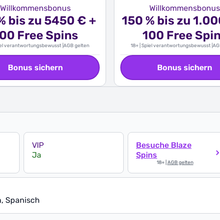
Willkommensbonus
Willkommensbonus
 bis zu 5450 €
+
150 % bis zu 1.0
00 Free Spins
100 Free Spi
piel verantwortungsbewusst |
AGB gelten
18+ | Spiel verantwortungsbewusst |
AG
Bonus sichern
Bonus sichern
VIP
Besuche Blaze
Ja
Spins
18+
|
AGB gelten
h, Spanisch