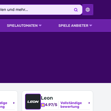
SPIELAUTOMATEN
SPIELE ANBIETER
Leon
ndige
Vollständige
4.97/5
ung
bewertung