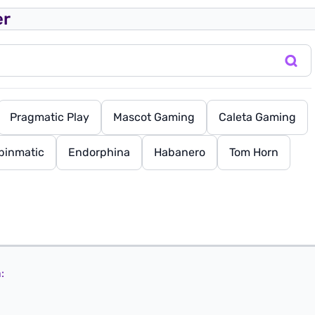
er
Pragmatic Play
Mascot Gaming
Caleta Gaming
pinmatic
Endorphina
Habanero
Tom Horn
: