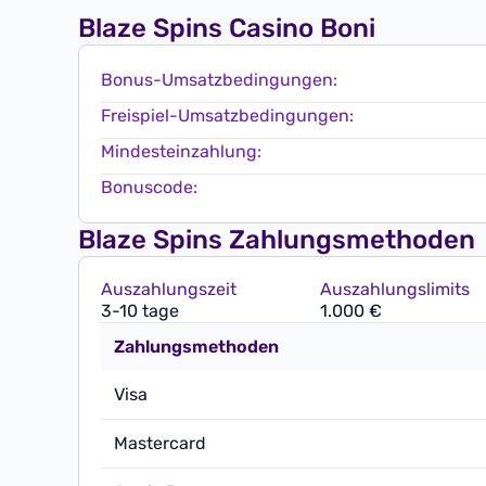
Blaze Spins Casino Boni
Bonus-Umsatzbedingungen:
Freispiel-Umsatzbedingungen:
Mindesteinzahlung:
Bonuscode:
Blaze Spins Zahlungsmethoden
Auszahlungszeit
Auszahlungslimits
3-10 tage
1.000 €
Zahlungsmethoden
Visa
Mastercard