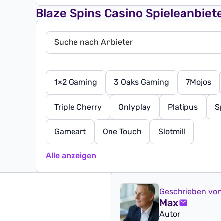
Blaze Spins Casino Spieleanbiet
1×2 Gaming
3 Oaks Gaming
7Mojos
Triple Cherry
Onlyplay
Platipus
S
Gameart
One Touch
Slotmill
Alle anzeigen
Geschrieben von
Max
Autor