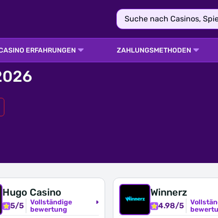
CASINO ERFAHRUNGEN
ZAHLUNGSMETHODEN
2026
Hugo Casino
Winnerz
Vollständige
Vollstä
5/5
4.98/5
bewertung
bewert