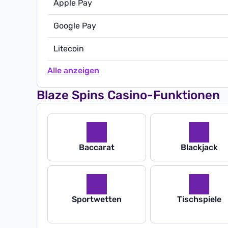
Apple Pay
Google Pay
Litecoin
Alle anzeigen
Blaze Spins Casino-Funktionen
Baccarat
Blackjack
Sportwetten
Tischspiele