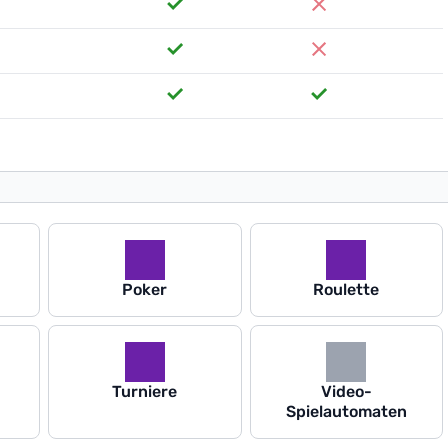
Poker
Roulette
Turniere
Video-
Spielautomaten