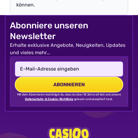
können.
Abonniere unseren
Newsletter
Erhalte exklusive Angebote, Neuigkeiten, Updates
und vieles mehr...
Mit dem Abonnieren bestätigst du, dass du über 18 Jahre alt bist und unsere
Datenschutz- & Cookie-Richtlinie
gelesen und akzeptiert hast.