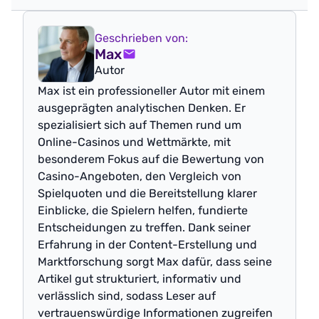
Geschrieben von:
Max
Autor
Max ist ein professioneller Autor mit einem
ausgeprägten analytischen Denken. Er
spezialisiert sich auf Themen rund um
Online-Casinos und Wettmärkte, mit
besonderem Fokus auf die Bewertung von
Casino-Angeboten, den Vergleich von
Spielquoten und die Bereitstellung klarer
Einblicke, die Spielern helfen, fundierte
Entscheidungen zu treffen. Dank seiner
Erfahrung in der Content-Erstellung und
Marktforschung sorgt Max dafür, dass seine
Artikel gut strukturiert, informativ und
verlässlich sind, sodass Leser auf
vertrauenswürdige Informationen zugreifen