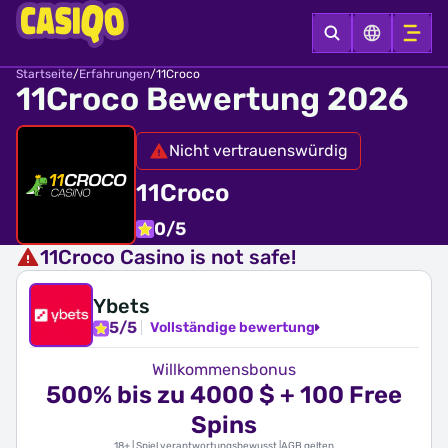
Startseite
/
Erfahrungen
/
11Croco
11Croco Bewertung 2026
Nicht vertrauenswürdig
11Croco
0/5
11Croco Casino is not safe!
Ybets
5/5
Vollständige bewertung
Willkommensbonus
500% bis zu 4000 $
+ 100 Free
Spins
18+ | Spiel verantwortungsbewusst |
AGB gelten