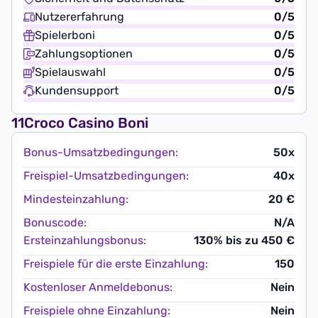
Nutzererfahrung
0/5
Spielerboni
0/5
Zahlungsoptionen
0/5
Spielauswahl
0/5
Kundensupport
0/5
11Croco Casino Boni
Bonus-Umsatzbedingungen:
50x
Freispiel-Umsatzbedingungen:
40x
Mindesteinzahlung:
20 €
Bonuscode:
N/A
Ersteinzahlungsbonus:
130% bis zu 450 €
Freispiele für die erste Einzahlung:
150
Kostenloser Anmeldebonus:
Nein
Freispiele ohne Einzahlung:
Nein