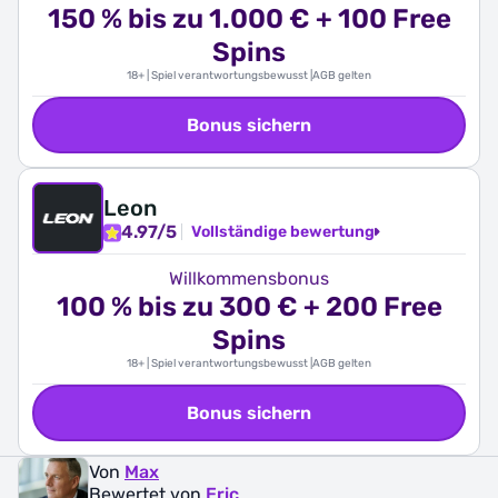
150 % bis zu 1.000 €
+ 100 Free
Spins
18+ | Spiel verantwortungsbewusst |
AGB gelten
Bonus sichern
Leon
4.97/5
Vollständige bewertung
Willkommensbonus
100 % bis zu 300 €
+ 200 Free
Spins
18+ | Spiel verantwortungsbewusst |
AGB gelten
Bonus sichern
Von
Max
Bewertet von
Eric