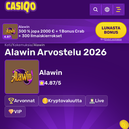
Alawin
LUNASTA
300 % jopa 2000 € + 1 Bonus Crab
BONUS
+ 300 Ilmaiskierrokset
4.87
18+
|
Ehdot voimassa
Koti
/
Kokemuksia
/
Alawin
Alawin Arvostelu 2026
Alawin
4.87/5
Arvonnat
Kryptovaluutta
Live
VIP