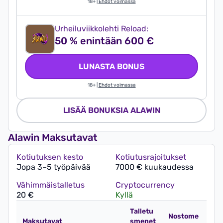
18+
|
Ehdot voimassa
Urheiluviikkolehti Reload:
50 % enintään 600 €
LUNASTA BONUS
18+
|
Ehdot voimassa
LISÄÄ BONUKSIA ALAWIN
Alawin Maksutavat
Kotiutuksen kesto
Kotiutusrajoitukset
Jopa 3–5 työpäivää
7000 € kuukaudessa
Vähimmäistalletus
Cryptocurrency
20 €
Kyllä
Talletu
Nostome
Maksutavat
smenet