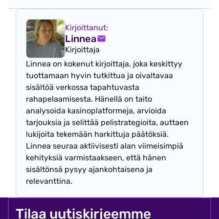
Kirjoittanut:
Linnea
Kirjoittaja
Linnea on kokenut kirjoittaja, joka keskittyy
tuottamaan hyvin tutkittua ja oivaltavaa
sisältöä verkossa tapahtuvasta
rahapelaamisesta. Hänellä on taito
analysoida kasinoplatformeja, arvioida
tarjouksia ja selittää pelistrategioita, auttaen
lukijoita tekemään harkittuja päätöksiä.
Linnea seuraa aktiivisesti alan viimeisimpiä
kehityksiä varmistaakseen, että hänen
sisältönsä pysyy ajankohtaisena ja
relevanttina.
Tilaa uutiskirjeemme