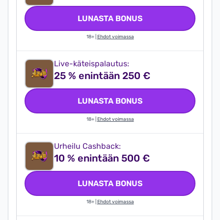
LUNASTA BONUS
18+
|
Ehdot voimassa
Live-käteispalautus:
25 % enintään 250 €
LUNASTA BONUS
18+
|
Ehdot voimassa
Urheilu Cashback:
10 % enintään 500 €
LUNASTA BONUS
18+
|
Ehdot voimassa