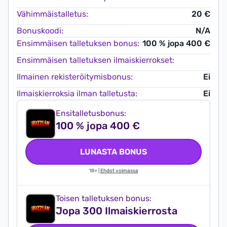
Vähimmäistalletus:
20 €
Bonuskoodi:
N/A
Ensimmäisen talletuksen bonus:
100 % jopa 400 €
Ensimmäisen talletuksen ilmaiskierrokset:
Ilmainen rekisteröitymisbonus:
Ei
Ilmaiskierroksia ilman talletusta:
Ei
Ensitalletusbonus:
100 % jopa 400 €
LUNASTA BONUS
18+
|
Ehdot voimassa
Toisen talletuksen bonus:
Jopa 300 Ilmaiskierrosta