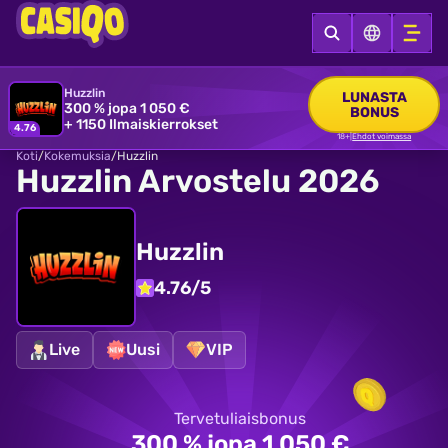
Huzzlin
LUNASTA
300 % jopa 1 050 €
BONUS
+ 1150 Ilmaiskierrokset
4.76
18+
|
Ehdot voimassa
Koti
/
Kokemuksia
/
Huzzlin
Huzzlin Arvostelu 2026
Huzzlin
4.76/5
Live
Uusi
VIP
Tervetuliaisbonus
300 % jopa 1 050 €