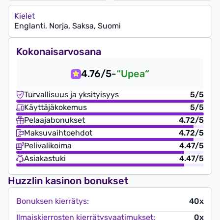
Kielet
Englanti, Norja, Saksa, Suomi
Kokonaisarvosana
4.76/5
-
“Upea“
Turvallisuus ja yksityisyys
5/5
Käyttäjäkokemus
5/5
Pelaajabonukset
4.72/5
Maksuvaihtoehdot
4.72/5
Pelivalikoima
4.47/5
Asiakastuki
4.47/5
Huzzlin kasinon bonukset
Bonuksen kierrätys:
40x
Ilmaiskierrosten kierrätysvaatimukset:
0x