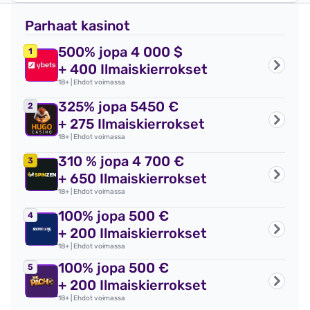
Parhaat kasinot
500% jopa 4 000 $
+ 400 Ilmaiskierrokset
18+
|
Ehdot voimassa
325% jopa 5450 €
+ 275 Ilmaiskierrokset
18+
|
Ehdot voimassa
310 % jopa 4 700 €
+ 650 Ilmaiskierrokset
18+
|
Ehdot voimassa
100% jopa 500 €
+ 200 Ilmaiskierrokset
18+
|
Ehdot voimassa
100% jopa 500 €
+ 200 Ilmaiskierrokset
18+
|
Ehdot voimassa