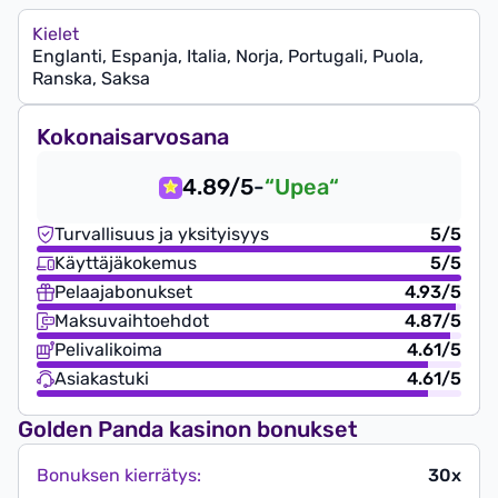
Kielet
Englanti, Espanja, Italia, Norja, Portugali, Puola,
Ranska, Saksa
Kokonaisarvosana
4.89/5
-
“Upea“
Turvallisuus ja yksityisyys
5/5
Käyttäjäkokemus
5/5
Pelaajabonukset
4.93/5
Maksuvaihtoehdot
4.87/5
Pelivalikoima
4.61/5
Asiakastuki
4.61/5
Golden Panda kasinon bonukset
Bonuksen kierrätys:
30x