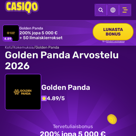
Golden Panda
LUNASTA
200% jopa 5 000 €
BONUS
+ 50 Ilmaiskierrokset
4.89
18+
|
Ehdot voimassa
Koti
/
Kokemuksia
/
Golden Panda
Golden Panda Arvostelu
2026
Golden Panda
4.89/5
Tervetuliaisbonus
200% jopa 5 000 €